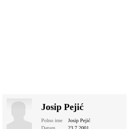
SI
|
RS
|
EN
Josip Pejić
Polno ime
Josip Pejić
Datum
23.7.2001