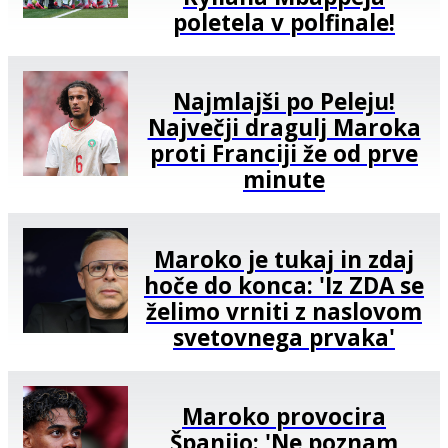
poletela v polfinale!
Najmlajši po Peleju!
Največji dragulj Maroka
proti Franciji že od prve
minute
Maroko je tukaj in zdaj
hoče do konca: 'Iz ZDA se
želimo vrniti z naslovom
svetovnega prvaka'
Maroko provocira
Španijo: 'Ne poznam