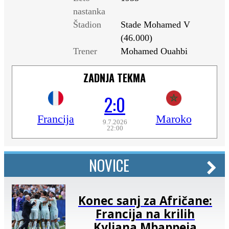
nastanka
Štadion
Stade Mohamed V
(46.000)
Trener
Mohamed Ouahbi
ZADNJA TEKMA
2:0
Francija
Maroko
9.7.2026
22:00
NOVICE
Konec sanj za Afričane:
Francija na krilih
Kyliana Mbappeja