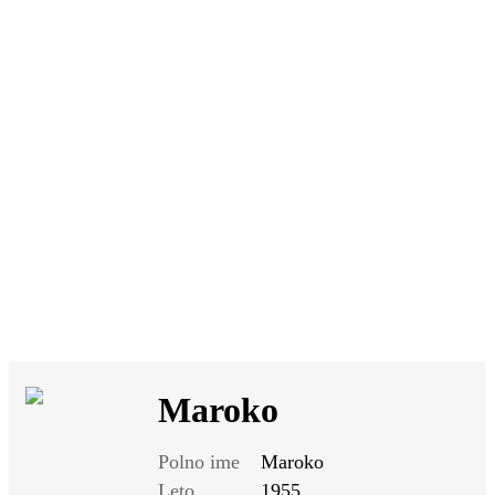
SI
|
RS
|
EN
Maroko
Polno ime
Maroko
Leto
1955