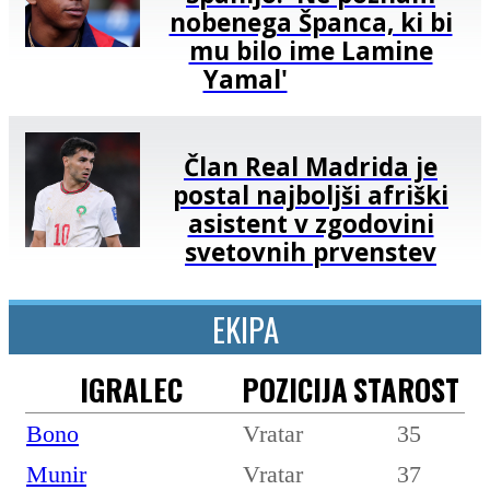
nobenega Španca, ki bi
mu bilo ime Lamine
Yamal'
Član Real Madrida je
postal najboljši afriški
asistent v zgodovini
svetovnih prvenstev
EKIPA
IGRALEC
POZICIJA
STAROST
Bono
Vratar
35
Munir
Vratar
37