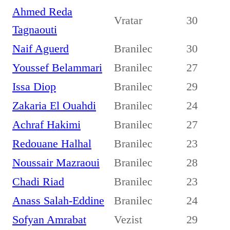
Ahmed Reda
Vratar
30
Tagnaouti
Naif Aguerd
Branilec
30
Youssef Belammari
Branilec
27
Issa Diop
Branilec
29
Zakaria El Ouahdi
Branilec
24
Achraf Hakimi
Branilec
27
Redouane Halhal
Branilec
23
Noussair Mazraoui
Branilec
28
Chadi Riad
Branilec
23
Anass Salah-Eddine
Branilec
24
Sofyan Amrabat
Vezist
29