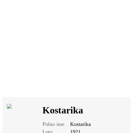
SI
|
RS
|
EN
Kostarika
Polno ime
Kostarika
Leto
1921