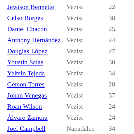
Jewison Bennette
Vezist
22
Celso Borges
Vezist
38
Daniel Chacón
Vezist
25
Anthony Hernández
Vezist
24
Douglas López
Vezist
27
Youstin Salas
Vezist
30
Yeltsin Tejeda
Vezist
34
Gerson Torres
Vezist
28
Johan Venegas
Vezist
37
Roan Wilson
Vezist
24
Álvaro Zamora
Vezist
24
Joel Campbell
Napadalec
34