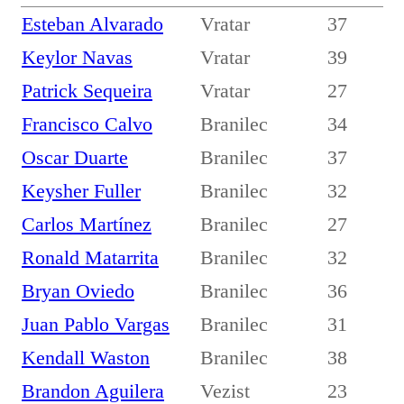
Esteban Alvarado
Vratar
37
Keylor Navas
Vratar
39
Patrick Sequeira
Vratar
27
Francisco Calvo
Branilec
34
Oscar Duarte
Branilec
37
Keysher Fuller
Branilec
32
Carlos Martínez
Branilec
27
Ronald Matarrita
Branilec
32
Bryan Oviedo
Branilec
36
Juan Pablo Vargas
Branilec
31
Kendall Waston
Branilec
38
Brandon Aguilera
Vezist
23