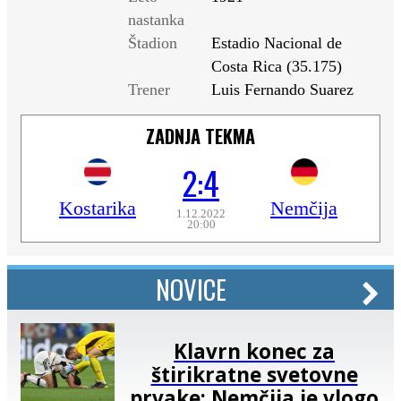
nastanka
Štadion
Estadio Nacional de
Costa Rica (35.175)
Trener
Luis Fernando Suarez
ZADNJA TEKMA
2:4
Kostarika
Nemčija
1.12.2022
20:00
NOVICE
Klavrn konec za
štirikratne svetovne
prvake: Nemčija je vlogo