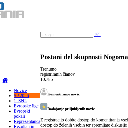
Išči
Postani del skupnosti Nogom
Trenutno
registriranih članov
10.785
Novice
Komentiranje novic
SP 2026
1. SNL
Evropske lige
Dodajanje priljubljenih novic
Evropski
pokali
Z registracijo dobite dostop do komentiranja vse
Reprezentanca
dostop do želenih vsebin ter spremljate diskusije
Rezultati in