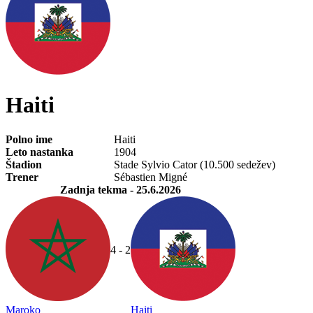
Haiti
Polno ime
Haiti
Leto nastanka
1904
Štadion
Stade Sylvio Cator (10.500 sedežev)
Trener
Sébastien Migné
Zadnja tekma
- 25.6.2026
4 - 2
Maroko
Haiti