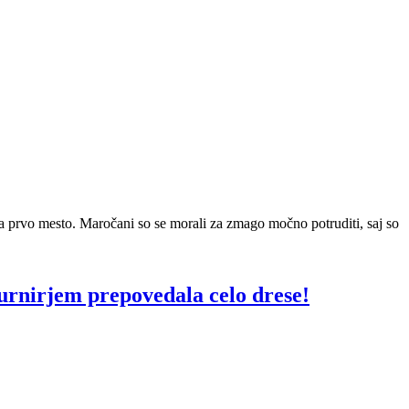
 za prvo mesto. Maročani so se morali za zmago močno potruditi, saj so
turnirjem prepovedala celo drese!