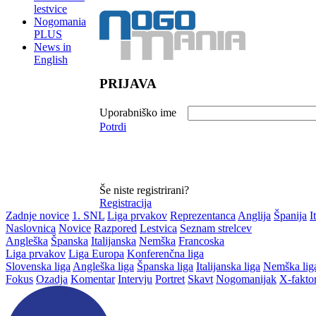
lestvice
Nogomania
PLUS
News in
English
PRIJAVA
Uporabniško ime
Potrdi
Še niste registrirani?
Registracija
Zadnje novice
1. SNL
Liga prvakov
Reprezentanca
Anglija
Španija
I
Naslovnica
Novice
Razpored
Lestvica
Seznam strelcev
Angleška
Španska
Italijanska
Nemška
Francoska
Liga prvakov
Liga Europa
Konferenčna liga
Slovenska liga
Angleška liga
Španska liga
Italijanska liga
Nemška lig
Fokus
Ozadja
Komentar
Intervju
Portret
Skavt
Nogomanijak
X-fakto