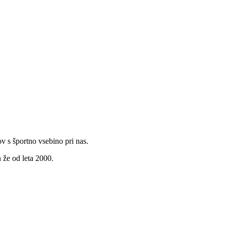
v s športno vsebino pri nas.
 že od leta 2000.