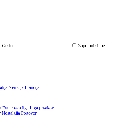
Geslo
Zapomni si me
talija
Nemčija
Francija
a
Francoska liga
Liga prvakov
r
Nostalgija
Pogovor