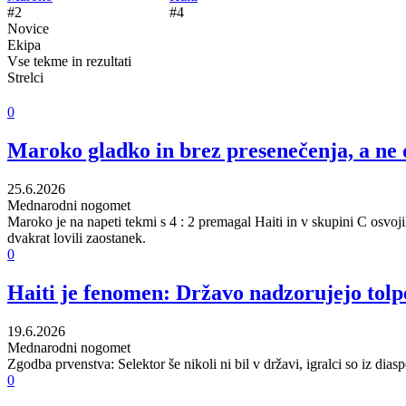
#2
#4
Novice
Ekipa
Vse tekme in rezultati
Strelci
0
Maroko gladko in brez presenečenja, a ne 
25.6.2026
Mednarodni nogomet
Maroko je na napeti tekmi s 4 : 2 premagal Haiti in v skupini C osvoj
dvakrat lovili zaostanek.
0
Haiti je fenomen: Državo nadzorujejo tolpe
19.6.2026
Mednarodni nogomet
Zgodba prvenstva: Selektor še nikoli ni bil v državi, igralci so iz di
0