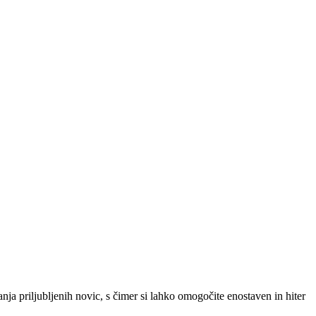
SLO
|
SRB
|
ENG
ja priljubljenih novic, s čimer si lahko omogočite enostaven in hiter