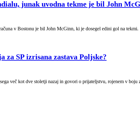
ndialu, junak uvodna tekme je bil John Mc
računa v Bostonu je bil John McGinn, ki je dosegel edini gol na tekmi.
a za SP izrisana zastava Poljske?
ega več kot dve stoletji nazaj in govori o prijateljstvu, rojenem v boju