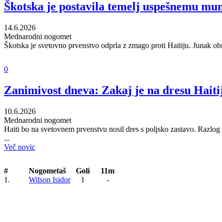
Škotska je postavila temelj uspešnemu mu
14.6.2026
Mednarodni nogomet
Škotska je svetovno prvenstvo odprla z zmago proti Haitiju. Junak ob
0
Zanimivost dneva: Zakaj je na dresu Haitij
10.6.2026
Mednarodni nogomet
Haiti bo na svetovnem prvenstvu nosil dres s poljsko zastavo. Razlog s
...
Več novic
#
Nogometaš
Goli
11m
1.
Wilson Isidor
1
-