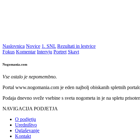
Naslovnica
Novice
1. SNL
Rezultati in lestvice
Fokus
Komentar
Intervju
Portret
Skavt
Nogomania.com
Vse ostalo je nepomembno.
Portal www.nogomania.com je eden najbolj obiskanih spletnih portalo
Podaja dnevno sveže vsebine s sveta nogometa in je na spletu prisoten
NAVIGACIJA PODJETJA
O podjetju
Uredništvo
Oglaševanje
Kontakt