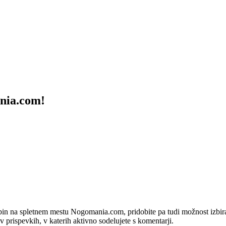
ania.com!
bin na spletnem mestu Nogomania.com, pridobite pa tudi možnost izbiran
 v prispevkih, v katerih aktivno sodelujete s komentarji.