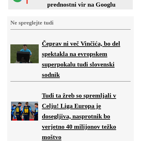
prednostni vir na Googlu
Ne spreglejte tudi
Čeprav ni več Vinčića, bo del
spektakla na evropskem
superpokalu tudi slovenski
sodnik
Tudi ta žreb so spremljali v
Celju! Liga Europa je
dosegljiva, nasprotnik bo
verjetno 40 milijonov težko
moštvo