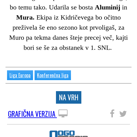
bo temu tako. Udarila se bosta
Aluminij
in
Mura.
Ekipa iz Kidričevega bo očitno
preživela še eno sezono kot prvoligaš, za
Muro pa tekma danes šteje precej več, kajti
bori se še za obstanek v 1. SNL.
Liga Europa
Konferenčna liga
NA VRH
GRAFIČNA VERZIJA
SLEDITE NAM