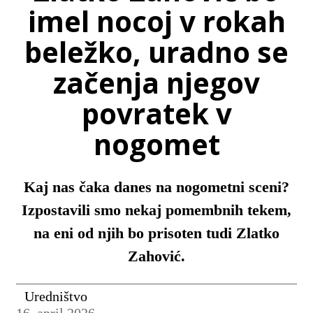
imel nocoj v rokah
beležko, uradno se
začenja njegov
povratek v
nogomet
Kaj nas čaka danes na nogometni sceni?
Izpostavili smo nekaj pomembnih tekem,
na eni od njih bo prisoten tudi Zlatko
Zahović.
Uredništvo
16. april 2026