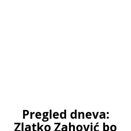
SI
|
RS
|
EN
Pregled dneva:
Zlatko Zahović bo