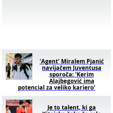
'Agent' Miralem Pjanić
navijačem Juventusa
sporoča: 'Kerim
Alajbegović ima
potencial za veliko kariero'
Je to talent, ki ga