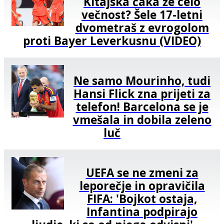
Kitajska čaka že celo
večnost? Šele 17-letni
dvometraš z evrogolom
proti Bayer Leverkusnu (VIDEO)
Ne samo Mourinho, tudi
Hansi Flick zna prijeti za
telefon! Barcelona se je
vmešala in dobila zeleno
luč
UEFA se ne zmeni za
leporečje in opravičila
FIFA: 'Bojkot ostaja,
Infantina podpirajo