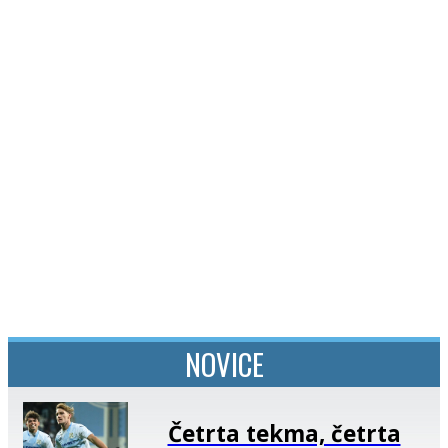
SI
|
RS
|
EN
NOVICE
Četrta tekma, četrta