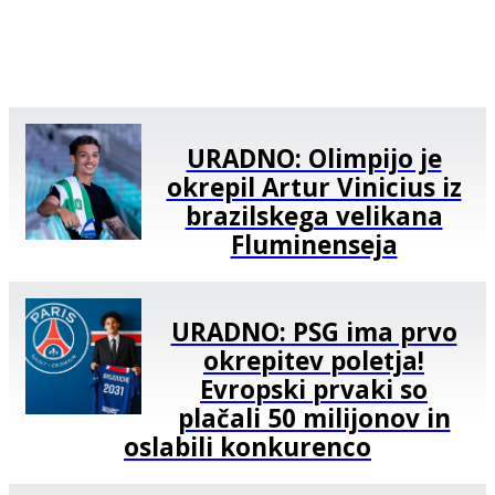
URADNO: Olimpijo je
okrepil Artur Vinicius iz
brazilskega velikana
Fluminenseja
URADNO: PSG ima prvo
okrepitev poletja!
Evropski prvaki so
plačali 50 milijonov in
oslabili konkurenco