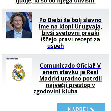
ljudje, ki so od njega odvisni'
Po Bielsi še bolj slavno
ime na klopi Urugvaja,
bivši svetovni prvaki
iščejo pravi recept za
uspeh
Comunicado Oficial! V
enem stavku je Real
Madrid uradno potrdil
največji prestop v
zgodovini kluba
NAPREJ