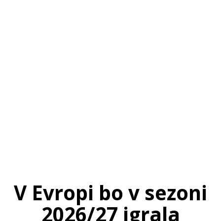
SI
|
RS
|
EN
V Evropi bo v sezoni
2026/27 igrala