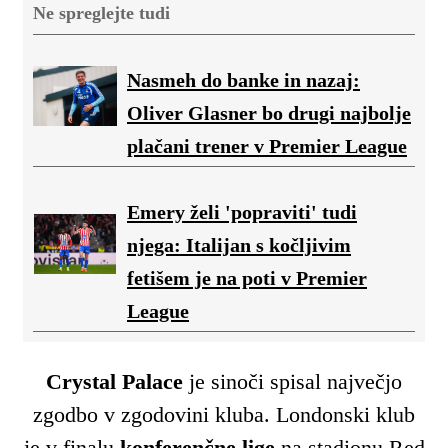
Ne spreglejte tudi
Nasmeh do banke in nazaj:
Oliver Glasner bo drugi najbolje
plačani trener v Premier League
Emery želi 'popraviti' tudi
njega: Italijan s kočljivim
fetišem je na poti v Premier
League
Crystal Palace
je sinoči spisal največjo
zgodbo v zgodovini kluba. Londonski klub
je v finalu
konferenčne lige
na stadionu Red