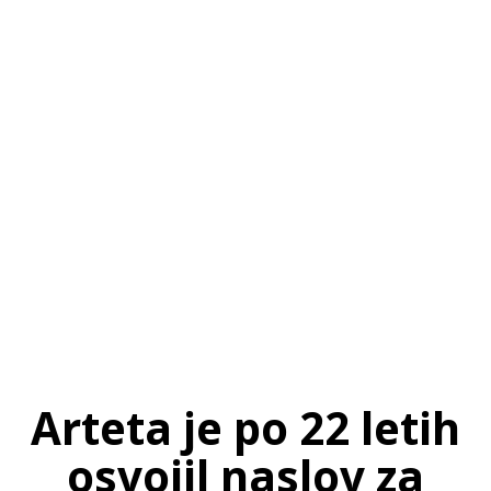
SI
|
RS
|
EN
Arteta je po 22 letih
osvojil naslov za