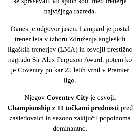
se spraševali, ali sploh sodi med trenerje
najvišjega razreda.
Danes je odgovor jasen. Lampard je postal
trener leta v izboru Združenja angleških
ligaških trenerjev (LMA) in osvojil prestižno
nagrado Sir Alex Ferguson Award, potem ko
je Coventry po kar 25 letih vrnil v Premier
ligo.
Njegov
Coventry City
je osvojil
Championship z 11 točkami prednosti
pred
zasledovalci in sezono zaključil popolnoma
dominantno.