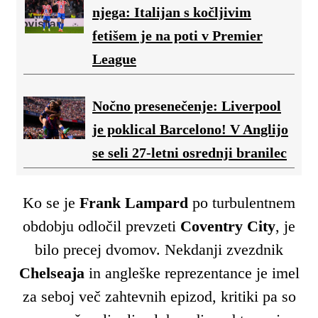
njega: Italijan s kočljivim
fetišem je na poti v Premier
League
Nočno presenečenje: Liverpool
je poklical Barcelono! V Anglijo
se seli 27-letni osrednji branilec
Ko se je
Frank Lampard
po turbulentnem
obdobju odločil prevzeti
Coventry City
, je
bilo precej dvomov. Nekdanji zvezdnik
Chelseaja
in angleške reprezentance je imel
za seboj več zahtevnih epizod, kritiki pa so