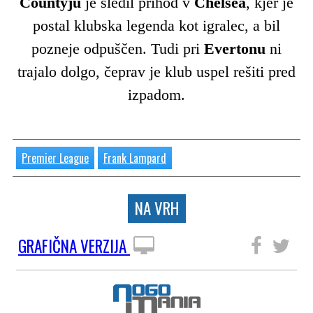
Countyju
je sledil prihod v
Chelsea
, kjer je
postal klubska legenda kot igralec, a bil
pozneje odpuščen. Tudi pri
Evertonu
ni
trajalo dolgo, čeprav je klub uspel rešiti pred
izpadom.
Premier League
Frank Lampard
NA VRH
GRAFIČNA VERZIJA
SLEDITE NAM