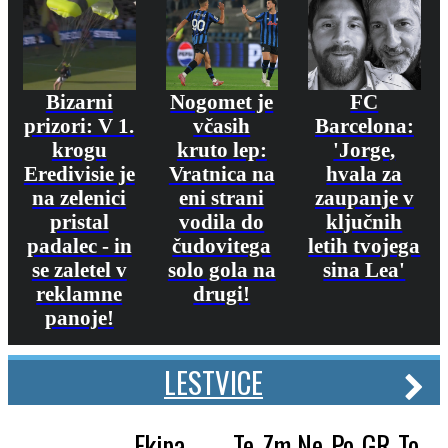
Bizarni
Nogomet je
FC
prizori: V 1.
včasih
Barcelona:
krogu
kruto lep:
'Jorge,
Eredivisie je
Vratnica na
hvala za
na zelenici
eni strani
zaupanje v
pristal
vodila do
ključnih
padalec - in
čudovitega
letih tvojega
se zaletel v
solo gola na
sina Lea'
reklamne
drugi!
panoje!
LESTVICE
Ekipa
Te
Zm
Ne
Po
GR
To