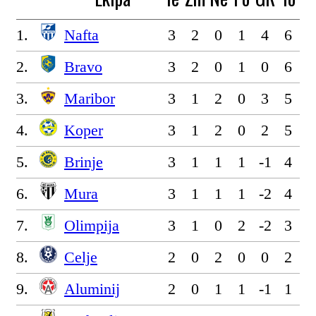
1.
Nafta
3
2
0
1
4
6
2.
Bravo
3
2
0
1
0
6
3.
Maribor
3
1
2
0
3
5
4.
Koper
3
1
2
0
2
5
5.
Brinje
3
1
1
1
-1
4
6.
Mura
3
1
1
1
-2
4
7.
Olimpija
3
1
0
2
-2
3
8.
Celje
2
0
2
0
0
2
9.
Aluminij
2
0
1
1
-1
1