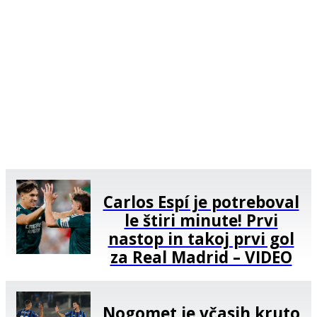
Carlos Espí je potreboval
le štiri minute! Prvi
nastop in takoj prvi gol
za Real Madrid – VIDEO
Nogomet je včasih kruto