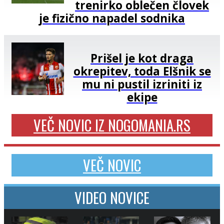
trenirko oblečen človek
je fizično napadel sodnika
Prišel je kot draga
okrepitev, toda Elšnik se
mu ni pustil izriniti iz
ekipe
VEČ NOVIC IZ NOGOMANIA.RS
VEČ NOVIC
VIDEO NOVICE