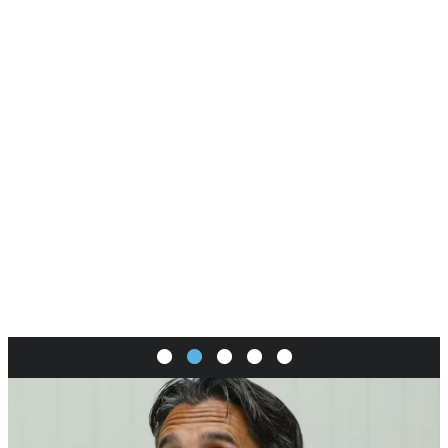
SI
|
RS
|
EN