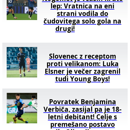
lep: Vratnica na eni
strani vodila do
čudovitega solo gola na
drugi!
Slovenec z receptom
proti velikanom: Luka
Elsner je večer zagrenil
tudi Young Boys!
Povratek Benjamina
Verbiča, zasijal pa je 18-
letni debitant! Celje s
premešano postavo