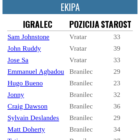
EKIPA
IGRALEC
POZICIJA
STAROST
Sam Johnstone
Vratar
33
John Ruddy
Vratar
39
Jose Sa
Vratar
33
Emmanuel Agbadou
Branilec
29
Hugo Bueno
Branilec
23
Jonny
Branilec
32
Craig Dawson
Branilec
36
Sylvain Deslandes
Branilec
29
Matt Doherty
Branilec
34