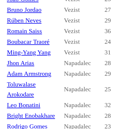
Bruno Jordao
Vezist
27
Rúben Neves
Vezist
29
Romain Saiss
Vezist
36
Boubacar Traoré
Vezist
24
Ming-Yang Yang
Vezist
31
Jhon Arias
Napadalec
28
Adam Armstrong
Napadalec
29
Toluwalase
Napadalec
25
Arokodare
Leo Bonatini
Napadalec
32
Bright Enobakhare
Napadalec
28
Rodrigo Gomes
Napadalec
23