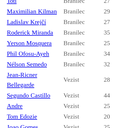
Toti
Branilec
27
Maximilian Kilman
Branilec
29
Ladislav Krejčí
Branilec
27
Roderick Miranda
Branilec
35
Yerson Mosquera
Branilec
25
Phil Ofosu-Ayeh
Branilec
34
Nélson Semedo
Branilec
32
Jean-Ricner
Vezist
28
Bellegarde
Segundo Castillo
Vezist
44
Andre
Vezist
25
Tom Edozie
Vezist
20
Joao Gomes
Vezist
25