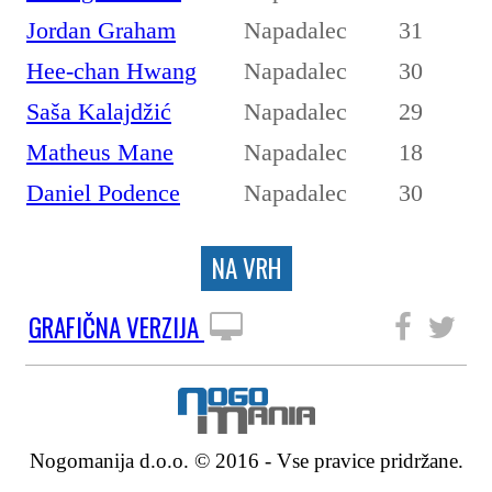
Jordan Graham
Napadalec
31
Hee-chan Hwang
Napadalec
30
Saša Kalajdžić
Napadalec
29
Matheus Mane
Napadalec
18
Daniel Podence
Napadalec
30
NA VRH
GRAFIČNA VERZIJA
SLEDITE NAM
Nogomanija d.o.o. © 2016 - Vse pravice pridržane.