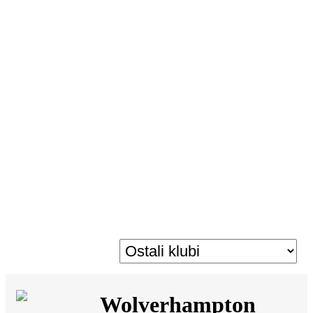
SI
|
RS
|
EN
Wolverhampton