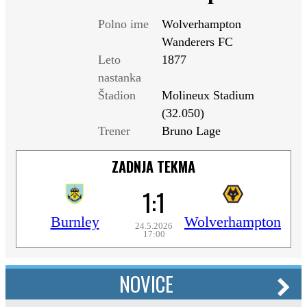
Polno ime
Wolverhampton
Wanderers FC
Leto
1877
nastanka
Štadion
Molineux Stadium
(32.050)
Trener
Bruno Lage
ZADNJA TEKMA
1:1
Burnley
Wolverhampton
24.5.2026
17:00
NOVICE