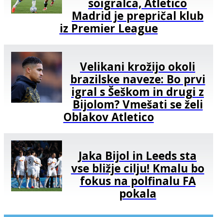
soigralca, Atletico
Madrid je prepričal klub
iz Premier League
Velikani krožijo okoli
brazilske naveze: Bo prvi
igral s Šeškom in drugi z
Bijolom? Vmešati se želi
Oblakov Atletico
Jaka Bijol in Leeds sta
vse bližje cilju! Kmalu bo
fokus na polfinalu FA
pokala