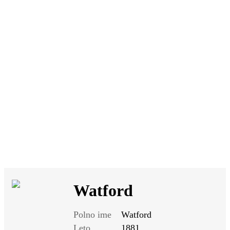
SI
|
RS
|
EN
Watford
Polno ime
Watford
Leto
1881