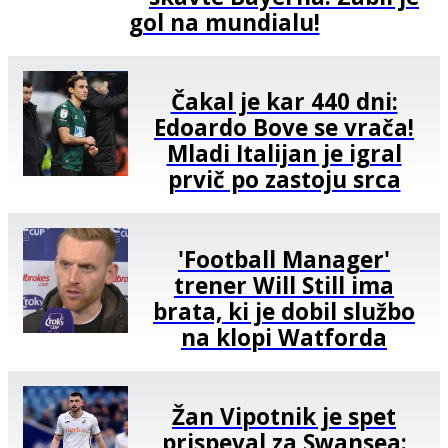
gol na mundialu!
Čakal je kar 440 dni:
Edoardo Bove se vrača!
Mladi Italijan je igral
prvič po zastoju srca
'Football Manager'
trener Will Still ima
brata, ki je dobil službo
na klopi Watforda
Žan Vipotnik je spet
prispeval za Swansea: