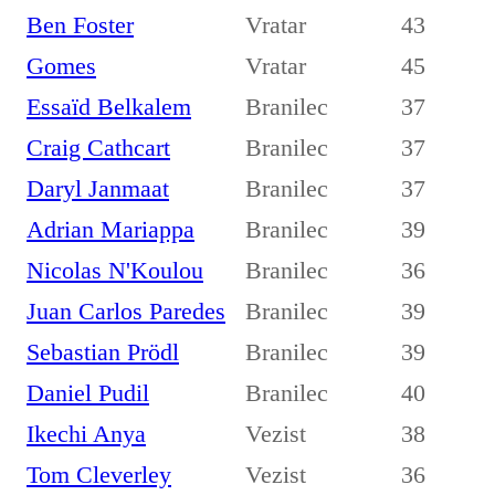
Ben Foster
Vratar
43
Gomes
Vratar
45
Essaïd Belkalem
Branilec
37
Craig Cathcart
Branilec
37
Daryl Janmaat
Branilec
37
Adrian Mariappa
Branilec
39
Nicolas N'Koulou
Branilec
36
Juan Carlos Paredes
Branilec
39
Sebastian Prödl
Branilec
39
Daniel Pudil
Branilec
40
Ikechi Anya
Vezist
38
Tom Cleverley
Vezist
36