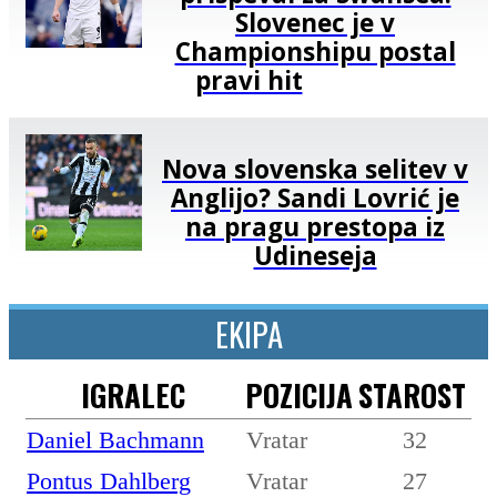
Slovenec je v
Championshipu postal
pravi hit
Nova slovenska selitev v
Anglijo? Sandi Lovrić je
na pragu prestopa iz
Udineseja
EKIPA
IGRALEC
POZICIJA
STAROST
Daniel Bachmann
Vratar
32
Pontus Dahlberg
Vratar
27