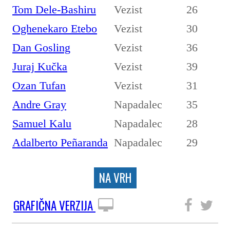
Tom Dele-Bashiru
Vezist
26
Oghenekaro Etebo
Vezist
30
Dan Gosling
Vezist
36
Juraj Kučka
Vezist
39
Ozan Tufan
Vezist
31
Andre Gray
Napadalec
35
Samuel Kalu
Napadalec
28
Adalberto Peñaranda
Napadalec
29
NA VRH
GRAFIČNA VERZIJA
SLEDITE NAM