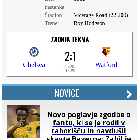
nastanka
Štadion
Vicerage Road (22.200)
Trener
Roy Hodgson
ZADNJA TEKMA
2:1
Chelsea
Watford
22.5.2022
17:00
NOVICE
Novo poglavje zgodbe o
fantu, ki se je rodil v
taborišču in navdušil
skavte Bayerna: Zabil je