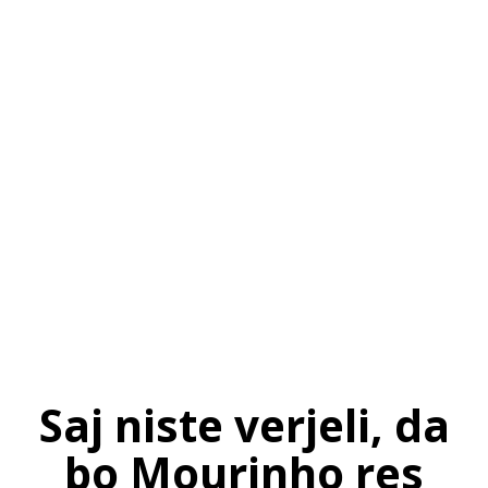
SI
|
RS
|
EN
Saj niste verjeli, da
bo Mourinho res