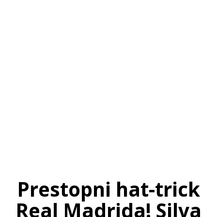
SI
|
RS
|
EN
Prestopni hat-trick
Real Madrida! Silva