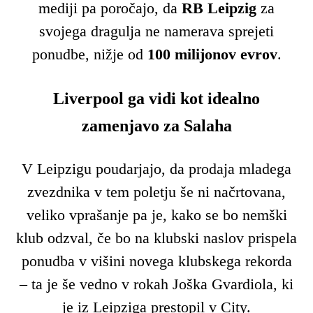
mediji pa poročajo, da
RB Leipzig
za
svojega dragulja ne namerava sprejeti
ponudbe, nižje od
100 milijonov evrov
.
Liverpool ga vidi kot idealno
zamenjavo za Salaha
V Leipzigu poudarjajo, da prodaja mladega
zvezdnika v tem poletju še ni načrtovana,
veliko vprašanje pa je, kako se bo nemški
klub odzval, če bo na klubski naslov prispela
ponudba v višini novega klubskega rekorda
– ta je še vedno v rokah Joška Gvardiola, ki
je iz Leipziga prestopil v City.