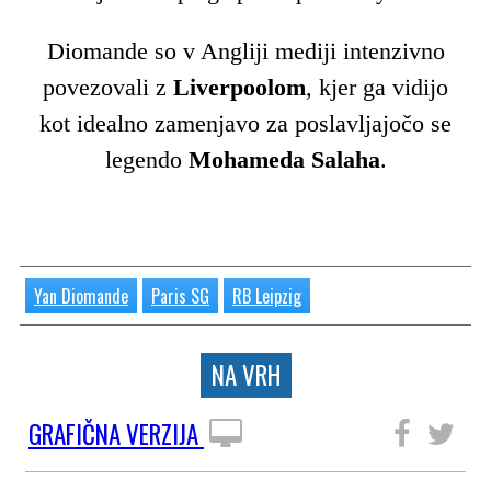
Diomande so v Angliji mediji intenzivno
povezovali z
Liverpoolom
, kjer ga vidijo
kot idealno zamenjavo za poslavljajočo se
legendo
Mohameda Salaha
.
Yan Diomande
Paris SG
RB Leipzig
NA VRH
GRAFIČNA VERZIJA
SLEDITE NAM