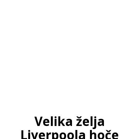
SI
|
RS
|
EN
Velika želja
Liverpoola hoče