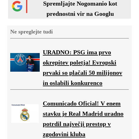
Spremljajte Nogomanio kot
prednostni vir na Googlu
Ne spreglejte tudi
URADNO: PSG ima prvo
okrepitev poletja! Evropski
prvaki so plačali 50 milijonov
in oslabili konkurenco
Comunicado Oficial! V enem
stavku je Real Madrid uradno
potrdil največji prestop v
zgodovini kluba