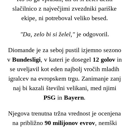
slačilnico z največjimi zvezdniki pariške
ekipe, ni potreboval veliko besed.
"Da, zelo bi si želel,"
je odgovoril.
Diomande je za seboj pustil izjemno sezono
v
Bundesligi
, v kateri je dosegel
12 golov
in
se uveljavil kot eden najbolj vročih mladih
igralcev na evropskem trgu. Zanimanje zanj
naj bi kazali številni velikani, med njimi
PSG
in
Bayern
.
Njegova trenutna tržna vrednost je ocenjena
na približno
90 milijonov evrov
, nemški