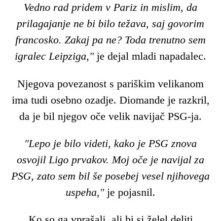
Vedno rad pridem v Pariz in mislim, da
prilagajanje ne bi bilo težava, saj govorim
francosko. Zakaj pa ne? Toda trenutno sem
igralec Leipziga,"
je dejal mladi napadalec.
Njegova povezanost s pariškim velikanom
ima tudi osebno ozadje. Diomande je razkril,
da je bil njegov oče velik navijač PSG-ja.
"Lepo je bilo videti, kako je PSG znova
osvojil Ligo prvakov. Moj oče je navijal za
PSG, zato sem bil še posebej vesel njihovega
uspeha,"
je pojasnil.
Ko so ga vprašali, ali bi si želel deliti