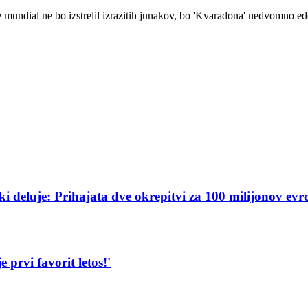
e mundial ne bo izstrelil izrazitih junakov, bo 'Kvaradona' nedvomno eden
ki deluje: Prihajata dve okrepitvi za 100 milijonov evr
 prvi favorit letos!'