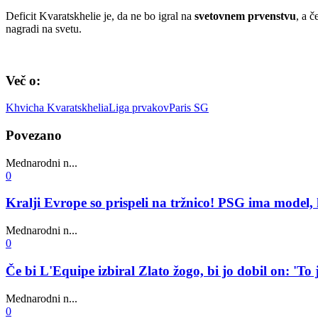
Deficit Kvaratskhelie je, da ne bo igral na
svetovnem prvenstvu
, a č
nagradi na svetu.
Več o:
Khvicha Kvaratskhelia
Liga prvakov
Paris SG
Povezano
Mednarodni n...
0
Kralji Evrope so prispeli na tržnico! PSG ima model, 
Mednarodni n...
0
Če bi L'Equipe izbiral Zlato žogo, bi jo dobil on: 'To je
Mednarodni n...
0