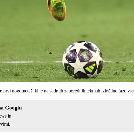
je prvi nogometaš, ki je na sedmih zaporednih tekmah izločilne faze vsele
na Googlu
ews in
vimi.