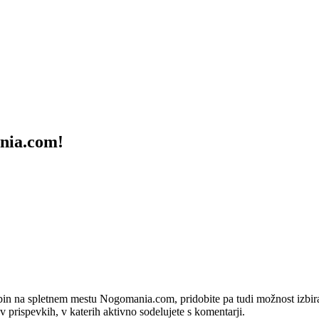
ania.com!
bin na spletnem mestu Nogomania.com, pridobite pa tudi možnost izbiran
 v prispevkih, v katerih aktivno sodelujete s komentarji.