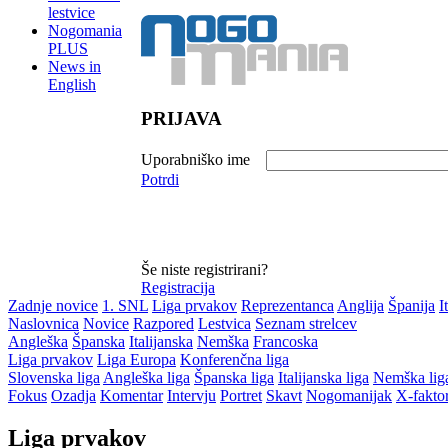
lestvice
Nogomania
PLUS
News in
English
PRIJAVA
Uporabniško ime
Potrdi
Še niste registrirani?
Registracija
Zadnje novice
1. SNL
Liga prvakov
Reprezentanca
Anglija
Španija
I
Naslovnica
Novice
Razpored
Lestvica
Seznam strelcev
Angleška
Španska
Italijanska
Nemška
Francoska
Liga prvakov
Liga Europa
Konferenčna liga
Slovenska liga
Angleška liga
Španska liga
Italijanska liga
Nemška lig
Fokus
Ozadja
Komentar
Intervju
Portret
Skavt
Nogomanijak
X-fakto
Liga prvakov