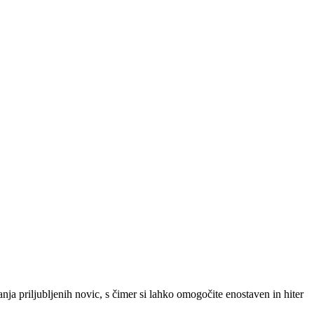
SLO
|
SRB
|
ENG
ja priljubljenih novic, s čimer si lahko omogočite enostaven in hiter