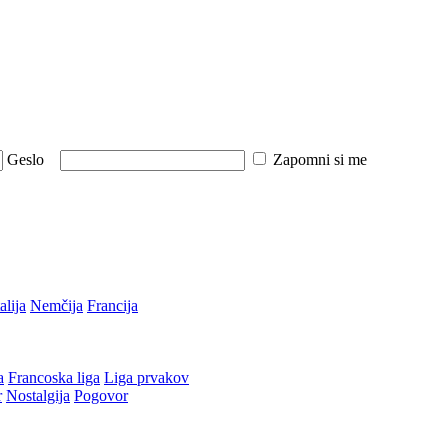
Geslo
Zapomni si me
talija
Nemčija
Francija
a
Francoska liga
Liga prvakov
r
Nostalgija
Pogovor