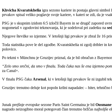
Khvicha Kvaratskhelia
igra sezono kariere in postaja glavni simbol
prvakov spisal veliko poglavje svoje kariere, v kateri se zdi, da je vs
PSG je s skupnim izidom 6:5 izločil Bayern in se drugič zapored uvrsti
nogometaš v zgodovini tekmovanja, ki je sodeloval pri zadetku na
se
Njegove številke so izjemne. V letošnji ligi prvakov je zbral že 16 pri
Toda statistika pove le del zgodbe. Kvaratskhelia ni zgolj dribler in k
polovico.
Po tekmi v Münchnu je Gruzijec priznal, da je bil obračun z Bayernom
“Zelo smo srečni, da smo v finalu. Toda čaka nas še ena izjemno pome
za Canal+.
V finalu PSG čaka
Arsenal
, ki v letošnji ligi prvakov še ni izgubil
Gruzijec trenutno deluje kot popoln krilni napadalec – hiter, tehnično
Junak prejšnje evropske sezone Paris Saint Germaina je bil
Ousmane
nagrado neizogibno moral potegovati član trenutno bržčas najboljše e