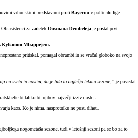
 novimi vrhunskimi predstavami proti
Bayernu
v polfinalu lige
. Ob asistenci za zadetek
Ousmana Dembeleja
je postal prvi
s
Kylianom Mbappejem.
je neprestano pritiskal, pomagal obrambi in se vračal globoko na svojo
p na svetu in mislim, da je bila to najtežja tekma sezone,”
je povedal
tskhelie bi lahko bil njihov največji izziv doslej.
varja kaos. Ko je nima, nasprotniku ne pusti dihati.
ajboljšega nogometaša sezone, tudi v letošnji sezoni pa se bo za to