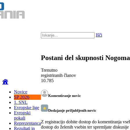
Išči
Postani del skupnosti Nogom
Trenutno
registriranih članov
10.785
Novice
Komentiranje novic
SP 2026
1. SNL
Evropske lige
Dodajanje priljubljenih novic
Evropski
pokali
Z registracijo dobite dostop do komentiranja vse
Reprezentanca
dostop do želenih vsebin ter spremljate diskusije
Rezultati in