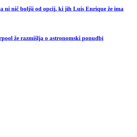
i nič boljši od opcij, ki jih Luis Enrique že ima
erpool že razmišlja o astronomski ponudbi