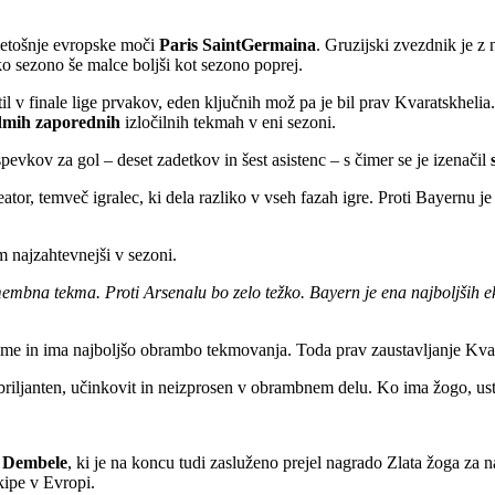
 letošnje evropske moči
Paris SaintGermaina
. Gruzijski zvezdnik je z
ako sezono še malce boljši kot sezono poprej.
l v finale lige prvakov, eden ključnih mož pa je bil prav Kvaratskhelia
dmih zaporednih
izločilnih tekmah v eni sezoni.
spevkov za gol – deset zadetkov in šest asistenc – s čimer se je izenačil
reator, temveč igralec, ki dela razliko v vseh fazah igre. Proti Bayernu 
 najzahtevnejši v sezoni.
mbna tekma. Proti Arsenalu bo zelo težko. Bayern je ena najboljših eki
 tekme in ima najboljšo obrambo tekmovanja. Toda prav zaustavljanje Kvara
 briljanten, učinkovit in neizprosen v obrambnem delu. Ko ima žogo, ust
 Dembele
, ki je na koncu tudi zasluženo prejel nagrado Zlata žoga za n
kipe v Evropi.