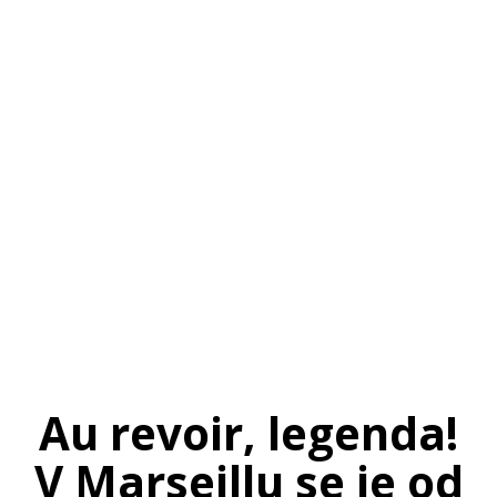
SI
|
RS
|
EN
Au revoir, legenda!
V Marseillu se je od