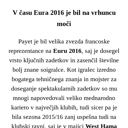
V času Eura 2016 je bil na vrhuncu
moči
Payet je bil velika zvezda francoske
reprezentance na
Euru 2016
, saj je dosegel
vrsto ključnih zadetkov in zasenčil številne
bolj znane soigralce. Kot igralec izredno
bogatega tehničnega znanja in mojster za
doseganje spektakularnih zadetkov so mu
mnogi napovedovali veliko mednarodno
kariero v največjih klubih, tudi sicer pa je
bila sezona 2015/16 zanj uspešna tudi na
klubski ravni, saj je v majici
West Hama