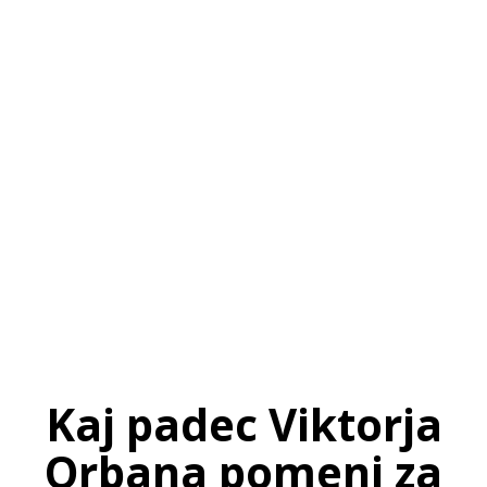
SI
|
RS
|
EN
Kaj padec Viktorja
Orbana pomeni za