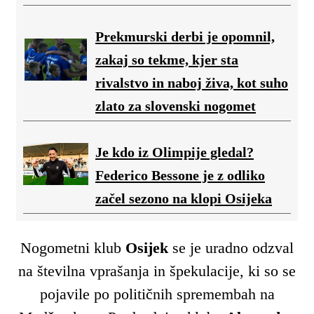
Prekmurski derbi je opomnil,
zakaj so tekme, kjer sta
rivalstvo in naboj živa, kot suho
zlato za slovenski nogomet
Je kdo iz Olimpije gledal?
Federico Bessone je z odliko
začel sezono na klopi Osijeka
Nogometni klub
Osijek
se je uradno odzval
na številna vprašanja in špekulacije, ki so se
pojavile po političnih spremembah na