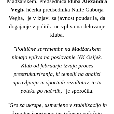
Madžarskem. Predsednica kluba
Alexandra
Végh,
hčerka predsednika Nafte Gaborja
Vegha
,
je v izjavi za javnost poudarila, da
dogajanje v politiki ne vpliva na delovanje
kluba.
"Politične spremembe na Madžarskem
nimajo vpliva na poslovanje NK Osijek.
Klub od februarja izvaja proces
prestrukturiranja, ki temelji na analizi
upravljanja in športnih rezultatov, in ta
poteka po načrtih,"
je sporočila.
"Gre za ukrepe, usmerjene v stabilizacijo in
krepitev športnega ter tržnega položaja