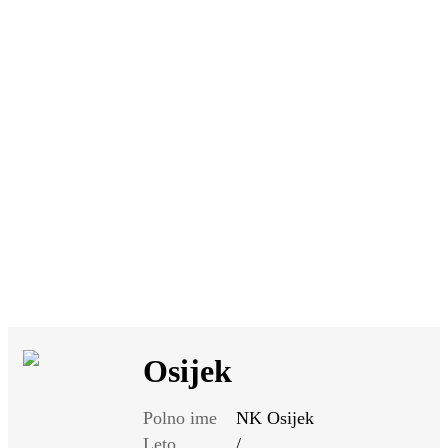
SI
|
RS
|
EN
Osijek
Polno ime
NK Osijek
Leto
/