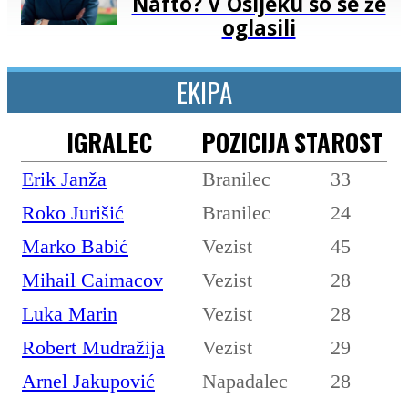
Nafto? V Osijeku so se že
oglasili
EKIPA
IGRALEC
POZICIJA
STAROST
Erik Janža
Branilec
33
Roko Jurišić
Branilec
24
Marko Babić
Vezist
45
Mihail Caimacov
Vezist
28
Luka Marin
Vezist
28
Robert Mudražija
Vezist
29
Arnel Jakupović
Napadalec
28