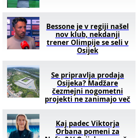
Bessone je v regiji našel
nov klub, nekdanji
trener Olimpije se seli v
Osijek
Se pripravlja prodaja
Osijeka? Madžare
čezmejni nogometni
projekti ne zanimajo več
Kaj padec Viktorja
Orbana pomeni za