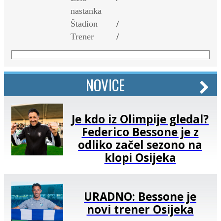
nastanka
Štadion
/
Trener
/
NOVICE
Je kdo iz Olimpije gledal?
Federico Bessone je z
odliko začel sezono na
klopi Osijeka
URADNO: Bessone je
novi trener Osijeka