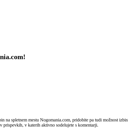
ania.com!
bin na spletnem mestu Nogomania.com, pridobite pa tudi možnost izbiran
 v prispevkih, v katerih aktivno sodelujete s komentarji.