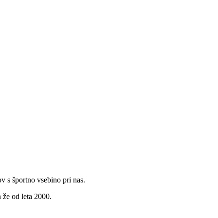
v s športno vsebino pri nas.
 že od leta 2000.