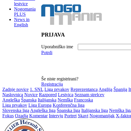
lestvice
Nogomania
PLUS
News in
English
PRIJAVA
Uporabniško ime
Potrdi
Še niste registrirani?
Registracija
Zadnje novice
1. SNL
Liga prvakov
Reprezentanca
Anglija
Španija
I
Naslovnica
Novice
Razpored
Lestvica
Seznam strelcev
Angleška
Španska
Italijanska
Nemška
Francoska
Liga prvakov
Liga Europa
Konferenčna liga
Slovenska liga
Angleška liga
Španska liga
Italijanska liga
Nemška lig
Fokus
Ozadja
Komentar
Intervju
Portret
Skavt
Nogomanijak
X-fakto