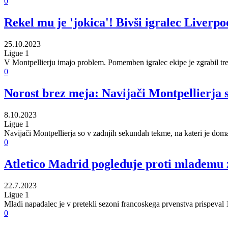
0
Rekel mu je 'jokica'! Bivši igralec Liverp
25.10.2023
Ligue 1
V Montpellierju imajo problem. Pomemben igralec ekipe je zgrabil trene
0
Norost brez meja: Navijači Montpellierja so
8.10.2023
Ligue 1
Navijači Montpellierja so v zadnjih sekundah tekme, na kateri je dom
0
Atletico Madrid pogleduje proti mlademu z
22.7.2023
Ligue 1
Mladi napadalec je v pretekli sezoni francoskega prvenstva prispeval
0