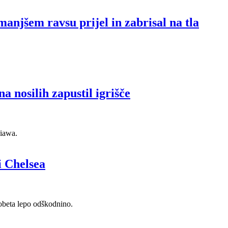
anjšem ravsu prijel in zabrisal na tla
a nosilih zapustil igrišče
Diawa.
i Chelsea
 obeta lepo odškodnino.