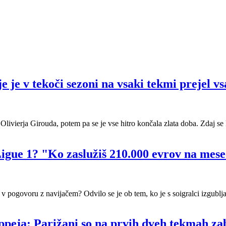
 je v tekoči sezoni na vsaki tekmi prejel vs
il Olivierja Girouda, potem pa se je vse hitro končala zlata doba. Zdaj se
igue 1? "Ko zaslužiš 210.000 evrov na mesec,
v pogovoru z navijačem? Odvilo se je ob tem, ko je s soigralci izgubljal 
ppeja: Parižani so na prvih dveh tekmah zab