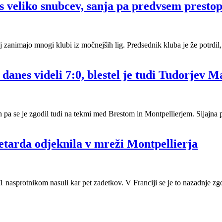
s veliko snubcev, sanja pa predvsem presto
j zanimajo mnogi klubi iz močnejših lig. Predsednik kluba je že potrdil, 
 danes videli 7:0, blestel je tudi Tudorjev M
ih pa se je zgodil tudi na tekmi med Brestom in Montpellierjem. Sijajna
petarda odjeknila v mreži Montpellierja
 nasprotnikom nasuli kar pet zadetkov. V Franciji se je to nazadnje zg