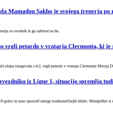
oola Mamadou Sakho je svojega trenerja po m
rja za ovratnik in ga zabrisal na tla.
 vrgli petardo v vratarja Clermonta, ki je n
ača ekipa zmagovala s 4:2, vrgli petardo v vratarja Clermonta Moryja 
vezdniku iz Ligue 1, situacijo spremlja tud
 19 golov in nase opozoril mnoge konkurenčnejše klube. Montpellier si