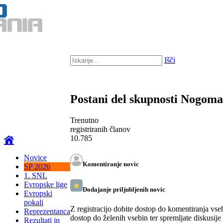
Išči
Postani del skupnosti Nogom
Trenutno
registriranih članov
10.785
Novice
Komentiranje novic
SP 2026
1. SNL
Evropske lige
Dodajanje priljubljenih novic
Evropski
pokali
Z registracijo dobite dostop do komentiranja vse
Reprezentanca
dostop do želenih vsebin ter spremljate diskusije
Rezultati in