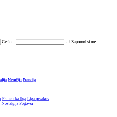
Geslo
Zapomni si me
talija
Nemčija
Francija
a
Francoska liga
Liga prvakov
r
Nostalgija
Pogovor