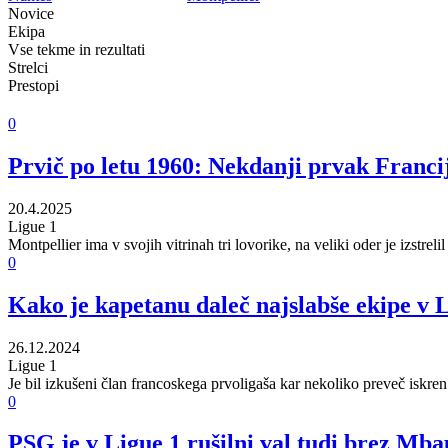
Novice
Ekipa
Vse tekme in rezultati
Strelci
Prestopi
0
Prvič po letu 1960: Nekdanji prvak Francije
20.4.2025
Ligue 1
Montpellier ima v svojih vitrinah tri lovorike, na veliki oder je izstrel
0
Kako je kapetanu daleč najslabše ekipe v L
26.12.2024
Ligue 1
Je bil izkušeni član francoskega prvoligaša kar nekoliko preveč iskren 
0
PSG je v Ligue 1 rušilni val tudi brez Mba