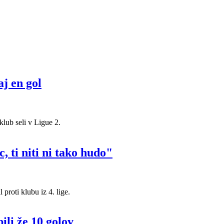
aj en gol
 klub seli v Ligue 2.
 ti niti ni tako hudo"
proti klubu iz 4. lige.
ili že 10 golov