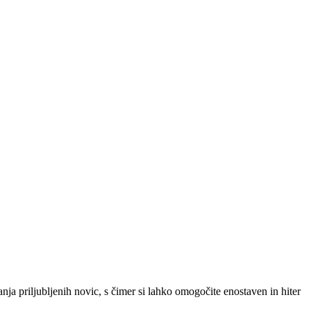
SLO
|
SRB
|
ENG
ja priljubljenih novic, s čimer si lahko omogočite enostaven in hiter