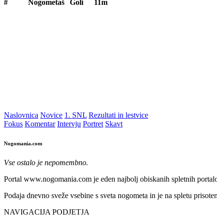
#
Nogometaš
Goli
11m
Naslovnica
Novice
1. SNL
Rezultati in lestvice
Fokus
Komentar
Intervju
Portret
Skavt
Nogomania.com
Vse ostalo je nepomembno.
Portal www.nogomania.com je eden najbolj obiskanih spletnih portalo
Podaja dnevno sveže vsebine s sveta nogometa in je na spletu prisoten
NAVIGACIJA PODJETJA