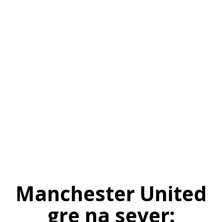
SI
|
RS
|
EN
Manchester United
gre na sever: