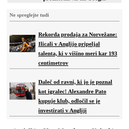
Ne spreglejte tudi
Rekorda prodaja za Norvežane:
Ilicali v Anglijo pripeljal
talenta, ki v višino meri kar 193
centimetrov
Daleč od ravni, ki jo je poznal
kot igralec! Alexandre Pato
kupuje klub, odločil se je
investirati v Angliji