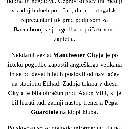
odprta in negotova. Čeprav so številni mediji
v zadnjih dneh poročali, da je portugalski
reprezentant tik pred podpisom za
Barcelono
, se je zgodba nepričakovano
zapletla.
Nekdanji vezist
Manchester Cityja
je po
izteku pogodbe zapustil angleškega velikana
in se po devetih letih poslovil od navijačev
na stadionu Etihad. Zadnja tekma v dresu
Cityja je bila obračun proti Aston Villi, ki je
bil hkrati tudi zadnji nastop trenerja
Pepa
Guardiole
na klopi kluba.
Po slovesu so se pojavile informacije, da naj