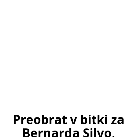
SI
|
RS
|
EN
Preobrat v bitki za
Bernarda Silvo,