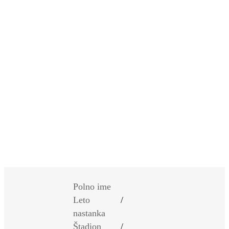
SI
|
RS
|
EN
Polno ime
Leto
/
nastanka
Štadion
/