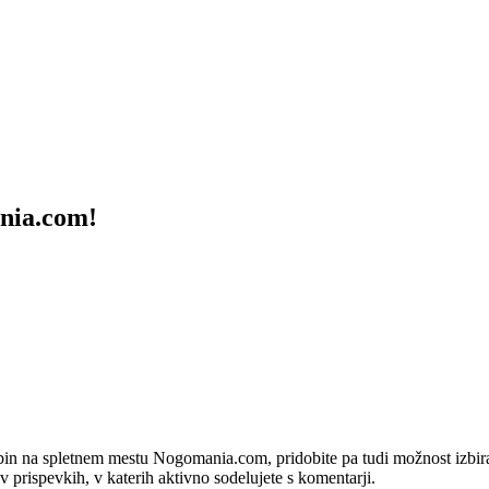
ania.com!
bin na spletnem mestu Nogomania.com, pridobite pa tudi možnost izbiran
 v prispevkih, v katerih aktivno sodelujete s komentarji.