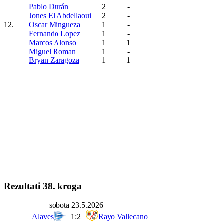
Pablo Durán
2
-
Jones El Abdellaoui
2
-
12.
Oscar Mingueza
1
-
Fernando Lopez
1
-
Marcos Alonso
1
1
Miguel Roman
1
-
Bryan Zaragoza
1
1
Rezultati 38. kroga
sobota 23.5.2026
Alaves
1:2
Rayo Vallecano