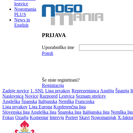
lestvice
Nogomania
PLUS
News in
English
PRIJAVA
Uporabniško ime
Potrdi
Še niste registrirani?
Registracija
Zadnje novice
1. SNL
Liga prvakov
Reprezentanca
Anglija
Španija
I
Naslovnica
Novice
Razpored
Lestvica
Seznam strelcev
Angleška
Španska
Italijanska
Nemška
Francoska
Liga prvakov
Liga Europa
Konferenčna liga
Slovenska liga
Angleška liga
Španska liga
Italijanska liga
Nemška lig
Fokus
Ozadja
Komentar
Intervju
Portret
Skavt
Nogomanijak
X-fakto