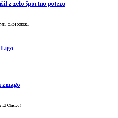
il z zelo športno potezo
arij takoj odpisal.
 Ligo
za zmago
? El Clasico!