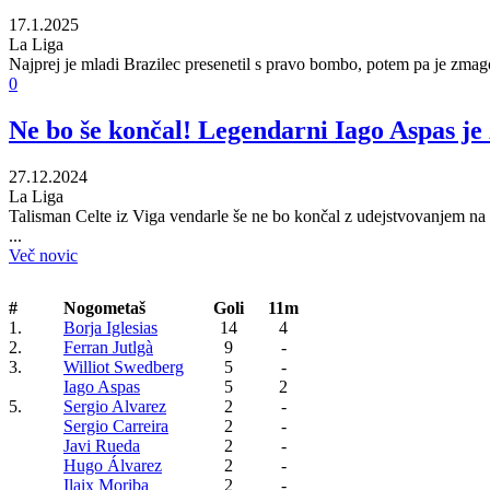
17.1.2025
La Liga
Najprej je mladi Brazilec presenetil s pravo bombo, potem pa je zmago
0
Ne bo še končal! Legendarni Iago Aspas je z
27.12.2024
La Liga
Talisman Celte iz Viga vendarle še ne bo končal z udejstvovanjem na 
...
Več novic
#
Nogometaš
Goli
11m
1.
Borja Iglesias
14
4
2.
Ferran Jutlgà
9
-
3.
Williot Swedberg
5
-
Iago Aspas
5
2
5.
Sergio Alvarez
2
-
Sergio Carreira
2
-
Javi Rueda
2
-
Hugo Álvarez
2
-
Ilaix Moriba
2
-