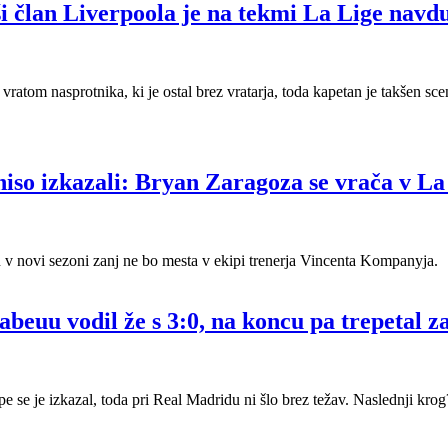
 član Liverpoola je na tekmi La Lige navduš
i vratom nasprotnika, ki je ostal brez vratarja, toda kapetan je takšen scen
 niso izkazali: Bryan Zaragoza se vrača v La
 v novi sezoni zanj ne bo mesta v ekipi trenerja Vincenta Kompanyja.
beuu vodil že s 3:0, na koncu pa trepetal 
se je izkazal, toda pri Real Madridu ni šlo brez težav. Naslednji krog