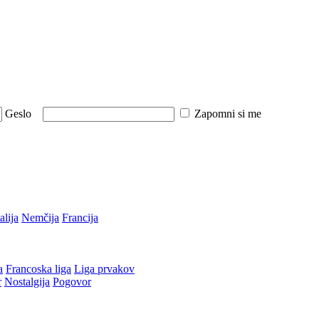
Geslo
Zapomni si me
talija
Nemčija
Francija
a
Francoska liga
Liga prvakov
r
Nostalgija
Pogovor