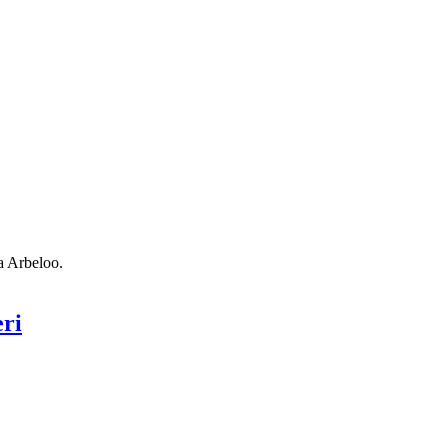
a Arbeloo.
eri