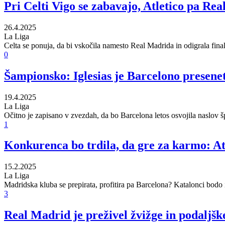
Pri Celti Vigo se zabavajo, Atletico pa Re
26.4.2025
La Liga
Celta se ponuja, da bi vskočila namesto Real Madrida in odigrala finale
0
Šampionsko: Iglesias je Barcelono presenet
19.4.2025
La Liga
Očitno je zapisano v zvezdah, da bo Barcelona letos osvojila naslov šp
1
Konkurenca bo trdila, da gre za karmo: At
15.2.2025
La Liga
Madridska kluba se prepirata, profitira pa Barcelona? Katalonci bodo im
3
Real Madrid je preživel žvižge in podaljške