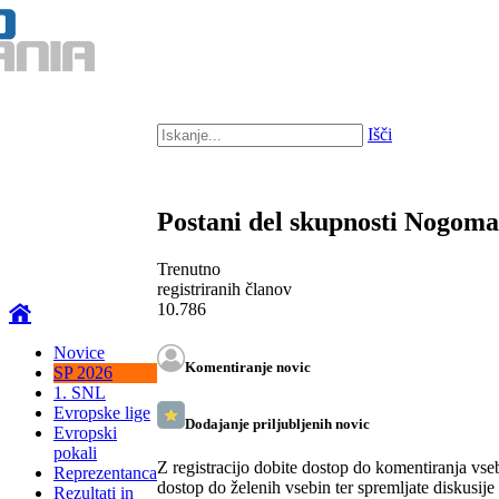
Išči
Postani del skupnosti Nogom
Trenutno
registriranih članov
10.786
Novice
Komentiranje novic
SP 2026
1. SNL
Evropske lige
Dodajanje priljubljenih novic
Evropski
pokali
Z registracijo dobite dostop do komentiranja vse
Reprezentanca
dostop do želenih vsebin ter spremljate diskusije
Rezultati in