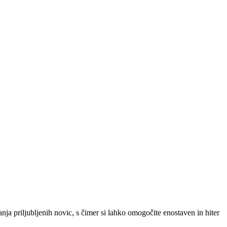
SLO
|
SRB
|
ENG
ja priljubljenih novic, s čimer si lahko omogočite enostaven in hiter