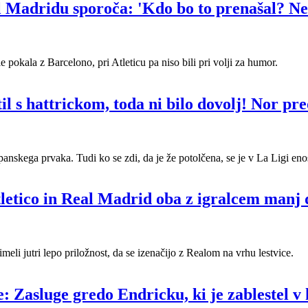
al Madridu sporoča: 'Kdo bo to prenašal? Ne
 pokala z Barcelono, pri Atleticu pa niso bili pri volji za humor.
il s hattrickom, toda ni bilo dovolj! Nor p
anskega prvaka. Tudi ko se zdi, da je že potolčena, se je v La Ligi eno
letico in Real Madrid oba z igralcem manj 
eli jutri lepo priložnost, da se izenačijo z Realom na vrhu lestvice.
: Zasluge gredo Endricku, ki je zablestel v