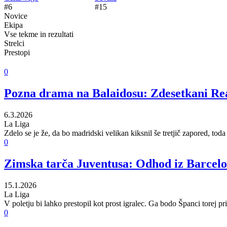
#6
#15
Novice
Ekipa
Vse tekme in rezultati
Strelci
Prestopi
0
Pozna drama na Balaidosu: Zdesetkani Real
6.3.2026
La Liga
Zdelo se je že, da bo madridski velikan kiksnil še tretjič zapored, t
0
Zimska tarča Juventusa: Odhod iz Barcelone
15.1.2026
La Liga
V poletju bi lahko prestopil kot prost igralec. Ga bodo Španci torej pri
0