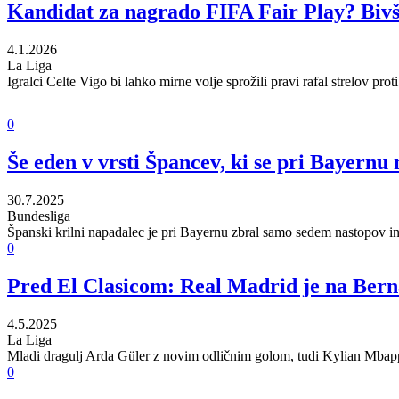
Kandidat za nagrado FIFA Fair Play? Bivši
4.1.2026
La Liga
Igralci Celte Vigo bi lahko mirne volje sprožili pravi rafal strelov prot
0
Še eden v vrsti Špancev, ki se pri Bayernu
30.7.2025
Bundesliga
Španski krilni napadalec je pri Bayernu zbral samo sedem nastopov in
0
Pred El Clasicom: Real Madrid je na Berna
4.5.2025
La Liga
Mladi dragulj Arda Güler z novim odličnim golom, tudi Kylian Mbappe 
0