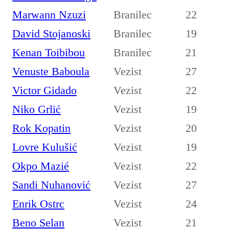
Marwann Nzuzi
Branilec
22
David Stojanoski
Branilec
19
Kenan Toibibou
Branilec
21
Venuste Baboula
Vezist
27
Victor Gidado
Vezist
22
Niko Grlić
Vezist
19
Rok Kopatin
Vezist
20
Lovre Kulušić
Vezist
19
Okpo Mazié
Vezist
22
Sandi Nuhanović
Vezist
27
Enrik Ostrc
Vezist
24
Beno Selan
Vezist
21