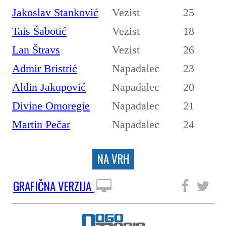
Jakoslav Stanković
Vezist
25
Tais Šabotić
Vezist
18
Lan Štravs
Vezist
26
Admir Bristrić
Napadalec
23
Aldin Jakupović
Napadalec
20
Divine Omoregie
Napadalec
21
Martin Pečar
Napadalec
24
NA VRH
GRAFIČNA VERZIJA
SLEDITE NAM