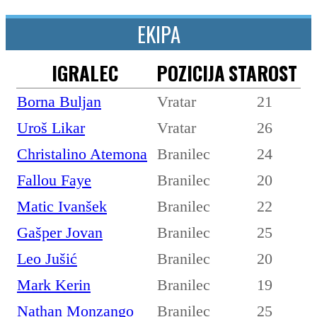
EKIPA
IGRALEC
POZICIJA
STAROST
Borna Buljan
Vratar
21
Uroš Likar
Vratar
26
Christalino Atemona
Branilec
24
Fallou Faye
Branilec
20
Matic Ivanšek
Branilec
22
Gašper Jovan
Branilec
25
Leo Jušić
Branilec
20
Mark Kerin
Branilec
19
Nathan Monzango
Branilec
25