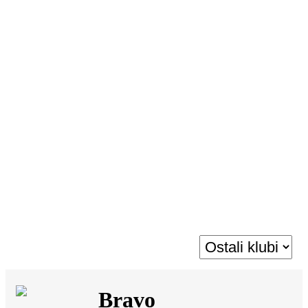
SI
|
RS
|
EN
Bravo