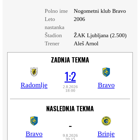
Polno ime
Nogometni klub Bravo
Leto
2006
nastanka
Štadion
ŽAK Ljubljana (2.500)
Trener
Aleš Arnol
ZADNJA TEKMA
1:2
Radomlje
Bravo
2.8.2026
18:00
NASLEDNJA TEKMA
-
Bravo
Brinje
9.8.2026
20:15