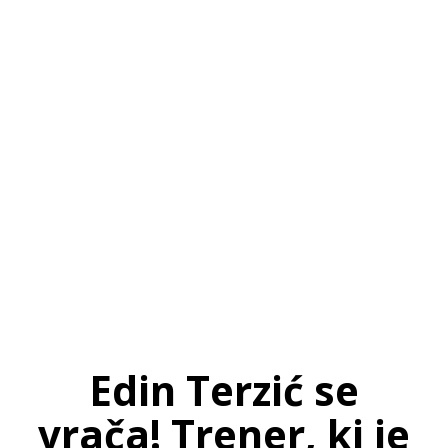
SI
|
RS
|
EN
Edin Terzić se
vrača! Trener, ki je