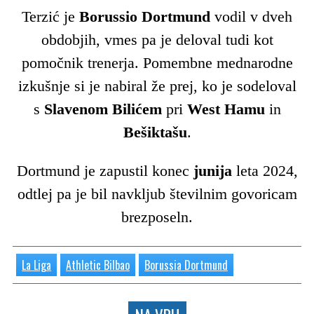
Terzić je
Borussio Dortmund
vodil v dveh
obdobjih, vmes pa je deloval tudi kot
pomočnik trenerja. Pomembne mednarodne
izkušnje si je nabiral že prej, ko je sodeloval
s
Slavenom Bilićem
pri
West Hamu
in
Bešiktašu
.
Dortmund je zapustil konec
junija
leta 2024,
odtlej pa je bil navkljub številnim govoricam
brezposeln.
La Liga
Athletic Bilbao
Borussia Dortmund