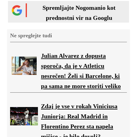
Spremljajte Nogomanio kot
prednostni vir na Googlu
Ne spreglejte tudi
Julian Alvarez z dopusta
sporoča, da je v Atleticu
nesrečen! Želi si Barcelone, ki
pa sama ne more storiti veliko
Zdaj je vse v rokah Viniciusa
Juniorja: Real Madrid in
Florentino Perez sta napela
mišice - je bilo dovolj?