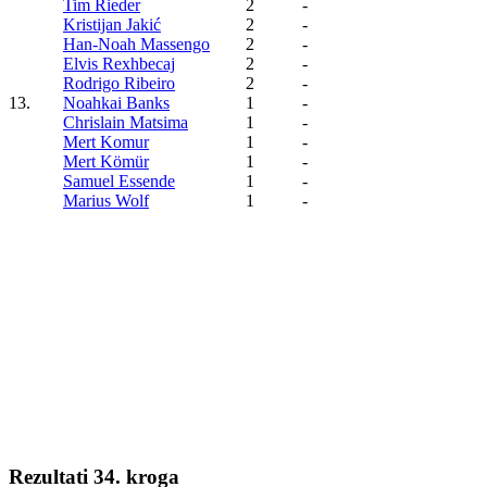
Tim Rieder
2
-
Kristijan Jakić
2
-
Han-Noah Massengo
2
-
Elvis Rexhbecaj
2
-
Rodrigo Ribeiro
2
-
13.
Noahkai Banks
1
-
Chrislain Matsima
1
-
Mert Komur
1
-
Mert Kömür
1
-
Samuel Essende
1
-
Marius Wolf
1
-
Rezultati 34. kroga