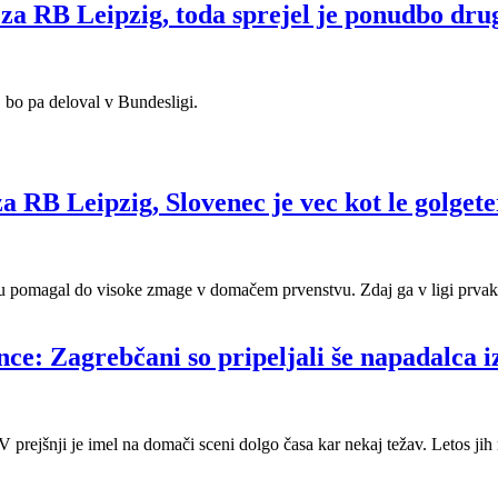
 RB Leipzig, toda sprejel je ponudbo drug
bo pa deloval v Bundesligi.
 RB Leipzig, Slovenec je vec kot le golgete
zigu pomagal do visoke zmage v domačem prvenstvu. Zdaj ga v ligi prva
e: Zagrebčani so pripeljali še napadalca i
rejšnji je imel na domači sceni dolgo časa kar nekaj težav. Letos jih n