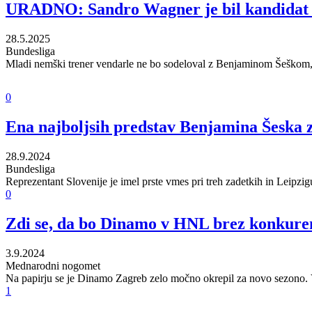
URADNO: Sandro Wagner je bil kandidat za
28.5.2025
Bundesliga
Mladi nemški trener vendarle ne bo sodeloval z Benjaminom Šeškom, 
0
Ena najboljsih predstav Benjamina Šeska za
28.9.2024
Bundesliga
Reprezentant Slovenije je imel prste vmes pri treh zadetkih in Leip
0
Zdi se, da bo Dinamo v HNL brez konkurenc
3.9.2024
Mednarodni nogomet
Na papirju se je Dinamo Zagreb zelo močno okrepil za novo sezono. V p
1