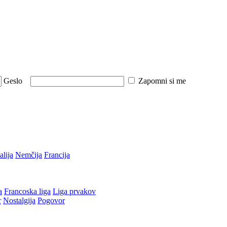
Geslo
Zapomni si me
talija
Nemčija
Francija
a
Francoska liga
Liga prvakov
r
Nostalgija
Pogovor