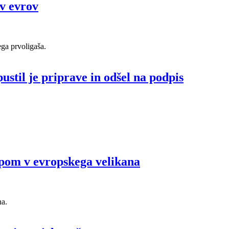
ov evrov
ega prvoligaša.
ustil je priprave in odšel na podpis
topom v evropskega velikana
na.