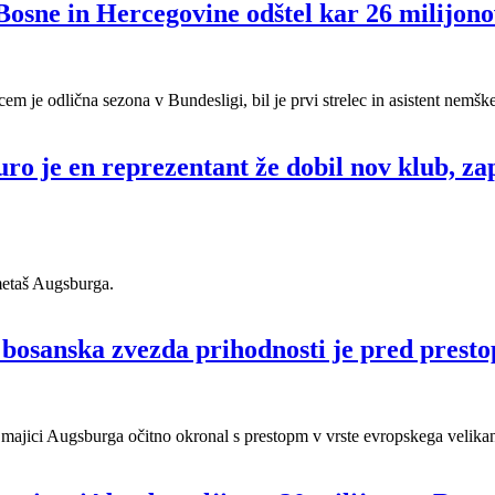
Bosne in Hercegovine odštel kar 26 milijon
 je odlična sezona v Bundesligi, bil je prvi strelec in asistent nemšk
o je en reprezentant že dobil nov klub, zap
metaš Augsburga.
a bosanska zvezda prihodnosti je pred pres
ajici Augsburga očitno okronal s prestopm v vrste evropskega velika