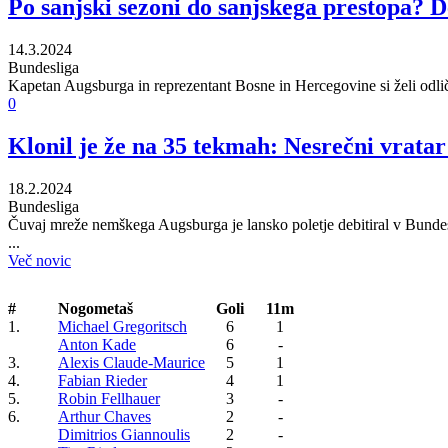
Po sanjski sezoni do sanjskega prestopa? D
14.3.2024
Bundesliga
Kapetan Augsburga in reprezentant Bosne in Hercegovine si želi odlič
0
Klonil je že na 35 tekmah: Nesrečni vrata
18.2.2024
Bundesliga
Čuvaj mreže nemškega Augsburga je lansko poletje debitiral v Bundesli
...
Več novic
#
Nogometaš
Goli
11m
1.
Michael Gregoritsch
6
1
Anton Kade
6
-
3.
Alexis Claude-Maurice
5
1
4.
Fabian Rieder
4
1
5.
Robin Fellhauer
3
-
6.
Arthur Chaves
2
-
Dimitrios Giannoulis
2
-