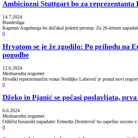
Ambiciozni Stuttgart bo za reprezentanta 
14.7.2024
Bundesliga
Kapetan Augsburga bo dočakal poletni prestop. Za 26-letnim napadalcem
0
Hrvatom se je že zgodilo: Po prihodu na Eur
pogodbe
12.6.2024
Mednarodni nogomet
Hrvaški reprezentančni vratar Nediljko Labrović je postal novi nogo
0
Džeko in Pjanić se počasi poslavljata, prv
6.6.2024
Mednarodni nogomet
Odlični bosanski napadalec Ermedin Demirović bo uspešno sezono v m
0