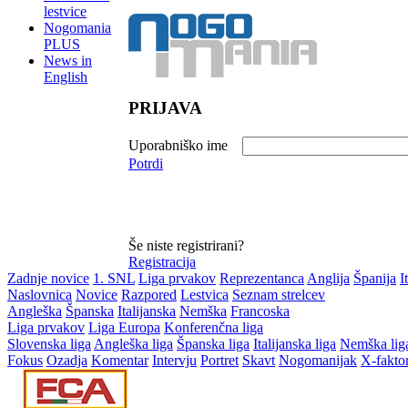
lestvice
Nogomania
PLUS
News in
English
PRIJAVA
Uporabniško ime
Potrdi
Še niste registrirani?
Registracija
Zadnje novice
1. SNL
Liga prvakov
Reprezentanca
Anglija
Španija
I
Naslovnica
Novice
Razpored
Lestvica
Seznam strelcev
Angleška
Španska
Italijanska
Nemška
Francoska
Liga prvakov
Liga Europa
Konferenčna liga
Slovenska liga
Angleška liga
Španska liga
Italijanska liga
Nemška lig
Fokus
Ozadja
Komentar
Intervju
Portret
Skavt
Nogomanijak
X-fakto