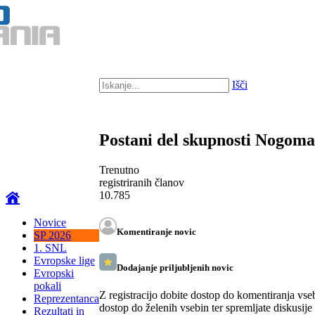
Išči
Postani del skupnosti Nogom
Trenutno
registriranih članov
10.785
Novice
Komentiranje novic
SP 2026
1. SNL
Evropske lige
Dodajanje priljubljenih novic
Evropski
pokali
Z registracijo dobite dostop do komentiranja vse
Reprezentanca
dostop do želenih vsebin ter spremljate diskusije
Rezultati in