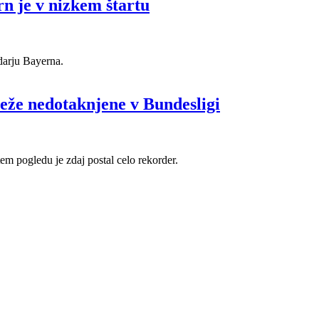
rn je v nizkem štartu
darju Bayerna.
reže nedotaknjene v Bundesligi
em pogledu je zdaj postal celo rekorder.