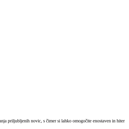
SLO
|
SRB
|
ENG
ja priljubljenih novic, s čimer si lahko omogočite enostaven in hiter