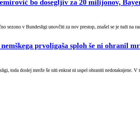
emirović bo dosegljiv za 20 milijonov, Baye
no sezono v Bundesligi unovčiti za nov prestop, znašel se je tudi na ra
r nemškega prvoligaša sploh še ni ohranil m
gi, toda doslej mreže še niti enkrat ni uspel ohraniti nedotaknjene. V t