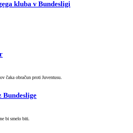
ega kluba v Bundesligi
r
kov čaka obračun proti Juventusu.
z Bundeslige
e bi smelo biti.