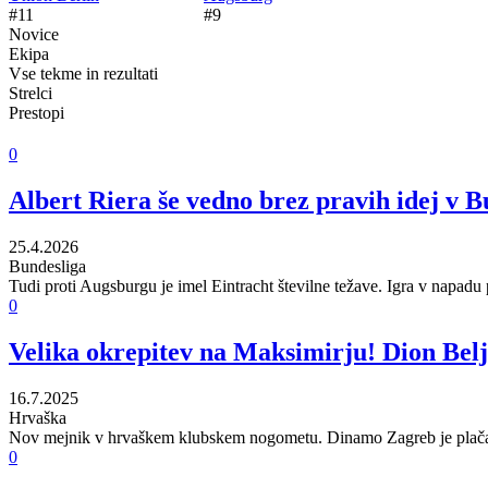
#11
#9
Novice
Ekipa
Vse tekme in rezultati
Strelci
Prestopi
0
Albert Riera še vedno brez pravih idej v B
25.4.2026
Bundesliga
Tudi proti Augsburgu je imel Eintracht številne težave. Igra v napadu
0
Velika okrepitev na Maksimirju! Dion Belj
16.7.2025
Hrvaška
Nov mejnik v hrvaškem klubskem nogometu. Dinamo Zagreb je plačal z
0