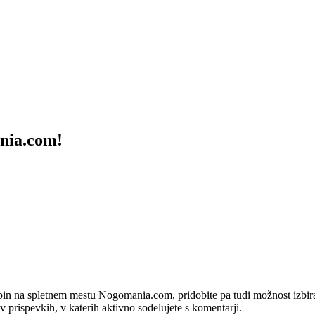
ania.com!
bin na spletnem mestu Nogomania.com, pridobite pa tudi možnost izbiran
 v prispevkih, v katerih aktivno sodelujete s komentarji.