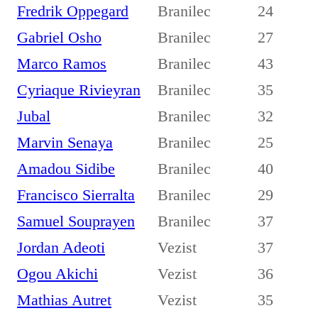
Fredrik Oppegard
Branilec
24
Gabriel Osho
Branilec
27
Marco Ramos
Branilec
43
Cyriaque Rivieyran
Branilec
35
Jubal
Branilec
32
Marvin Senaya
Branilec
25
Amadou Sidibe
Branilec
40
Francisco Sierralta
Branilec
29
Samuel Souprayen
Branilec
37
Jordan Adeoti
Vezist
37
Ogou Akichi
Vezist
36
Mathias Autret
Vezist
35