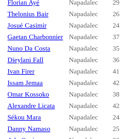
Florian Ayé
Napadalec
29
Thelonius Bair
Napadalec
26
Josué Casimir
Napadalec
24
Gaetan Charbonnier
Napadalec
37
Nuno Da Costa
Napadalec
35
Dieylani Fall
Napadalec
36
Ivan Firer
Napadalec
41
Issam Jemaa
Napadalec
42
Omar Kossoko
Napadalec
38
Alexandre Licata
Napadalec
42
Sékou Mara
Napadalec
24
Danny Namaso
Napadalec
25