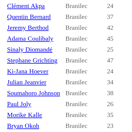
Clément Akpa
Branilec
24
Quentin Bernard
Branilec
37
Jeremy Berthod
Branilec
42
Adama Coulibaly
Branilec
45
Sinaly Diomandé
Branilec
25
Stephane Grichting
Branilec
47
Ki-Jana Hoever
Branilec
24
Julian Jeanvier
Branilec
34
Soumahoro Johnson
Branilec
38
Paul Joly
Branilec
26
Morike Kalle
Branilec
35
Bryan Okoh
Branilec
23