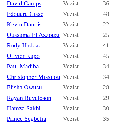
David Camps
Vezist
36
Edouard Cisse
Vezist
48
Kevin Danois
Vezist
22
Oussama El Azzouzi
Vezist
25
Rudy Haddad
Vezist
41
Olivier Kapo
Vezist
45
Paul Madiba
Vezist
34
Christopher Missilou
Vezist
34
Elisha Owusu
Vezist
28
Rayan Raveloson
Vezist
29
Hamza Sakhi
Vezist
30
Prince Segbefia
Vezist
35