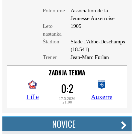
Polno ime
Association de la
Jeunesse Auxerroise
Leto
1905
nastanka
Štadion
Stade I'Abbe-Deschamps
(18.541)
Trener
Jean-Marc Furlan
ZADNJA TEKMA
0:2
Lille
Auxerre
17.5.2026
21:00
NOVICE