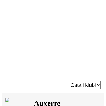
SI
|
RS
|
EN
Auxerre