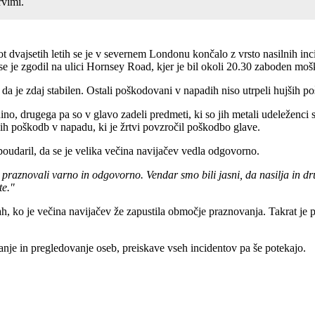
vimi.
 dvajsetih letih se je v severnem Londonu končalo z vrsto nasilnih incid
 se je zgodil na ulici Hornsey Road, kjer je bil okoli 20.30 zaboden moški
a, da je zdaj stabilen. Ostali poškodovani v napadih niso utrpeli hujših p
ino, drugega pa so v glavo zadeli predmeti, ki so jih metali udeleženci
nih poškodb v napadu, ki je žrtvi povzročil poškodbo glave.
 poudaril, da se je velika večina navijačev vedla odgovorno.
so praznovali varno in odgovorno. Vendar smo bili jasni, da nasilja in dr
te."
, ko je večina navijačev že zapustila območje praznovanja. Takrat je pr
janje in pregledovanje oseb, preiskave vseh incidentov pa še potekajo.