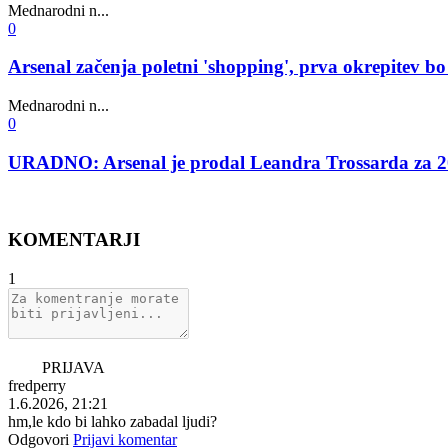
Mednarodni n...
0
Arsenal začenja poletni 'shopping', prva okrepitev b
Mednarodni n...
0
URADNO: Arsenal je prodal Leandra Trossarda za 20
KOMENTARJI
1
PRIJAVA
fredperry
1.6.2026, 21:21
hm,le kdo bi lahko zabadal ljudi?
Odgovori
Prijavi komentar