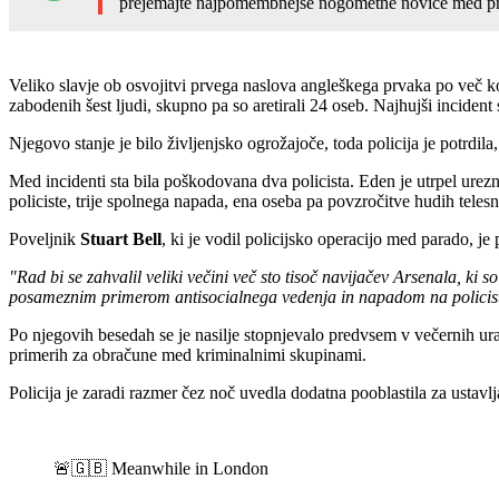
prejemajte najpomembnejše nogometne novice med pr
Veliko slavje ob osvojitvi prvega naslova angleškega prvaka po več kot
zabodenih šest ljudi, skupno pa so aretirali 24 oseb. Najhujši incident
Njegovo stanje je bilo življenjsko ogrožajoče, toda policija je potrdil
Med incidenti sta bila poškodovana dva policista. Eden je utrpel urezn
policiste, trije spolnega napada, ena oseba pa povzročitve hudih teles
Poveljnik
Stuart Bell
, ki je vodil policijsko operacijo med parado, je
"Rad bi se zahvalil veliki večini več sto tisoč navijačev Arsenala, ki 
posameznim primerom antisocialnega vedenja in napadom na policis
Po njegovih besedah se je nasilje stopnjevalo predvsem v večernih urah
primerih za obračune med kriminalnimi skupinami.
Policija je zaradi razmer čez noč uvedla dodatna pooblastila za ustavl
🚨🇬🇧 Meanwhile in London