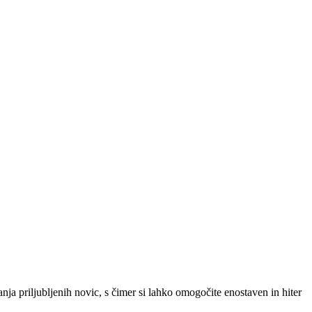
SLO
|
SRB
|
ENG
ja priljubljenih novic, s čimer si lahko omogočite enostaven in hiter