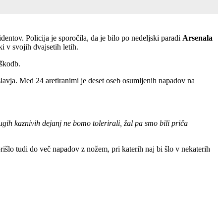
entov. Policija je sporočila, da je bilo po nedeljski paradi
Arsenala
 v svojih dvajsetih letih.
oškodb.
 slavja. Med 24 aretiranimi je deset oseb osumljenih napadov na
ugih kaznivih dejanj ne bomo tolerirali, žal pa smo bili priča
išlo tudi do več napadov z nožem, pri katerih naj bi šlo v nekaterih