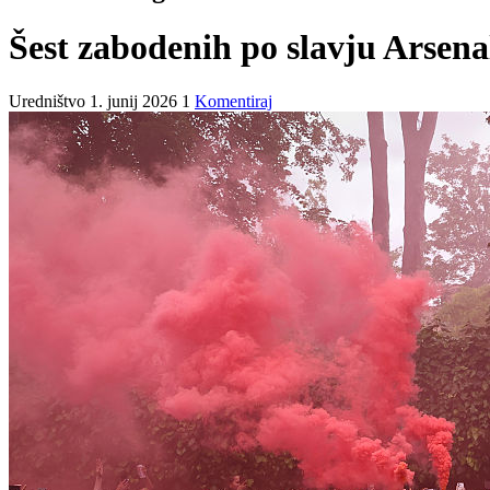
Šest zabodenih po slavju Arsenal
Uredništvo
1. junij 2026
1
Komentiraj