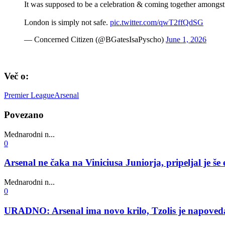
It was supposed to be a celebration & coming together amongst 
London is simply not safe.
pic.twitter.com/qwT2ffQdSG
— Concerned Citizen (@BGatesIsaPyscho)
June 1, 2026
Več o:
Premier League
Arsenal
Povezano
Mednarodni n...
0
Arsenal ne čaka na Viniciusa Juniorja, pripeljal je 
Mednarodni n...
0
URADNO: Arsenal ima novo krilo, Tzolis je napovedan 