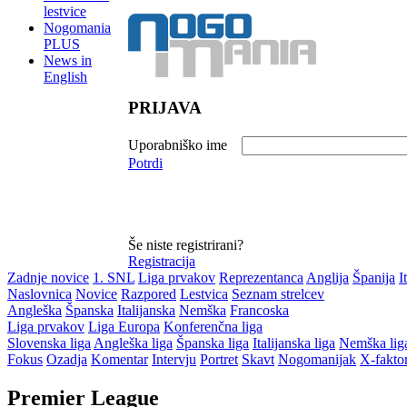
lestvice
Nogomania
PLUS
News in
English
PRIJAVA
Uporabniško ime
Potrdi
Še niste registrirani?
Registracija
Zadnje novice
1. SNL
Liga prvakov
Reprezentanca
Anglija
Španija
I
Naslovnica
Novice
Razpored
Lestvica
Seznam strelcev
Angleška
Španska
Italijanska
Nemška
Francoska
Liga prvakov
Liga Europa
Konferenčna liga
Slovenska liga
Angleška liga
Španska liga
Italijanska liga
Nemška lig
Fokus
Ozadja
Komentar
Intervju
Portret
Skavt
Nogomanijak
X-fakto
Premier League