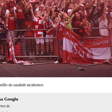
rišlo do nasilnih incidentov.
na Googlu
ews in