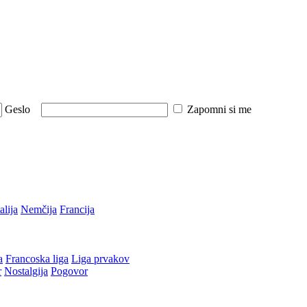
Geslo
Zapomni si me
talija
Nemčija
Francija
a
Francoska liga
Liga prvakov
r
Nostalgija
Pogovor