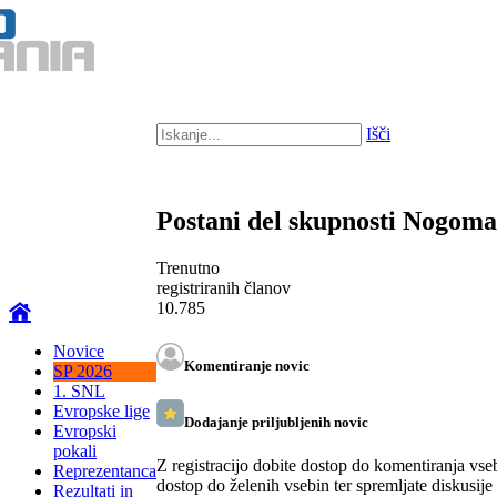
Išči
Postani del skupnosti Nogom
Trenutno
registriranih članov
10.785
Novice
Komentiranje novic
SP 2026
1. SNL
Evropske lige
Dodajanje priljubljenih novic
Evropski
pokali
Z registracijo dobite dostop do komentiranja vse
Reprezentanca
dostop do želenih vsebin ter spremljate diskusije
Rezultati in