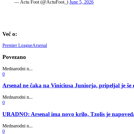
— Actu Foot (@ActuFoot_)
June 5, 2026
Več o:
Premier League
Arsenal
Povezano
Mednarodni n...
0
Arsenal ne čaka na Viniciusa Juniorja, pripeljal je 
Mednarodni n...
0
URADNO: Arsenal ima novo krilo, Tzolis je napovedan 
Mednarodni n...
0