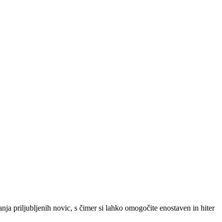
SLO
|
SRB
|
ENG
ja priljubljenih novic, s čimer si lahko omogočite enostaven in hiter