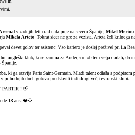
ews in
vimi.
Arsenal
v zadnjih letih rad nakupuje na severu Španije,
Mikel Merino
erja
Mikela Arteto
. Tokrat sicer ne gre za vezista, Arteta želi krilnega 
rispeval devet golov ter asistenc. Vso kariero je doslej preživel pri La Re
dini angleški klub, ki se zanima za Anderja in ob tem velja dodati, da 
o Španije.
a, ki ga razvija Paris Saint-Germain. Mladi talent odlaša s podpisom pr
v prihodnjih dneh gotovo predstavili tudi drugi večji evropski klubi.
 PARTIR ! 👋
ur de 18 ans. ❤️🤍