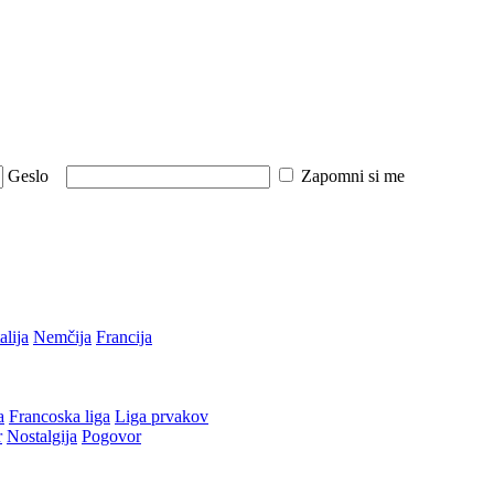
Geslo
Zapomni si me
talija
Nemčija
Francija
a
Francoska liga
Liga prvakov
r
Nostalgija
Pogovor