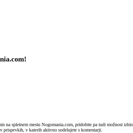
ania.com!
bin na spletnem mestu Nogomania.com, pridobite pa tudi možnost izbiran
 v prispevkih, v katerih aktivno sodelujete s komentarji.