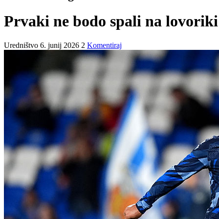
Prvaki ne bodo spali na lovoriki
Uredništvo
6. junij 2026
2
Komentiraj