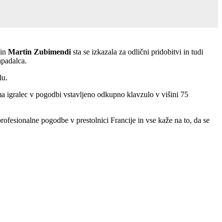
in
Martin Zubimendi
sta se izkazala za odlični pridobitvi in tudi
napadalca.
alu.
ima igralec v pogodbi vstavljeno odkupno klavzulo v višini 75
ofesionalne pogodbe v prestolnici Francije in vse kaže na to, da se