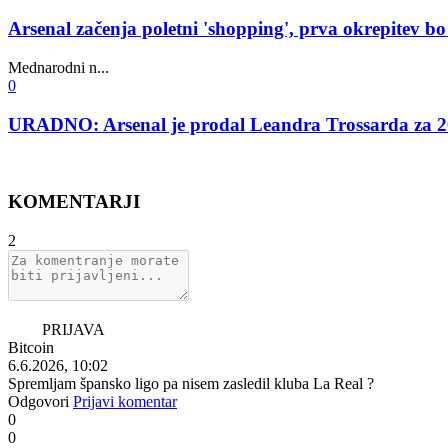
Arsenal začenja poletni 'shopping', prva okrepitev b
Mednarodni n...
0
URADNO: Arsenal je prodal Leandra Trossarda za 20
KOMENTARJI
2
PRIJAVA
Bitcoin
6.6.2026, 10:02
Spremljam špansko ligo pa nisem zasledil kluba La Real ?
Odgovori
Prijavi komentar
0
0