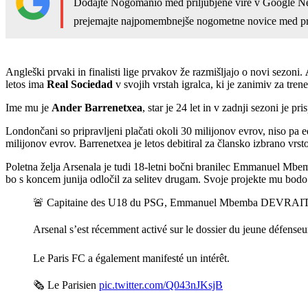
Dodajte Nogomanio med priljubjene vire v Google N
prejemajte najpomembnejše nogometne novice med pr
Angleški prvaki in finalisti lige prvakov že razmišljajo o novi sezoni.
letos ima
Real Sociedad
v svojih vrstah igralca, ki je zanimiv za tren
Ime mu je
Ander Barrenetxea
, star je 24 let in v zadnji sezoni je p
Londončani so pripravljeni plačati okoli 30 milijonov evrov, niso pa e
milijonov evrov. Barrenetxea je letos debitiral za člansko izbrano vrst
Poletna želja Arsenala je tudi 18-letni bočni branilec Emmanuel Mbemb
bo s koncem junija odločil za selitev drugam. Svoje projekte mu bodo 
🚨 Capitaine des U18 du PSG, Emmanuel Mbemba DEVRAIT
Arsenal s’est récemment activé sur le dossier du jeune défense
Le Paris FC a également manifesté un intérêt.
🗞️ Le Parisien
pic.twitter.com/Q043nJKsjB