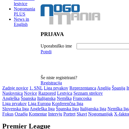
lestvice
Nogomania
PLUS
News in
English
PRIJAVA
Uporabniško ime
Potrdi
Še niste registrirani?
Registracija
Zadnje novice
1. SNL
Liga prvakov
Reprezentanca
Anglija
Španija
I
Naslovnica
Novice
Razpored
Lestvica
Seznam strelcev
Angleška
Španska
Italijanska
Nemška
Francoska
Liga prvakov
Liga Europa
Konferenčna liga
Slovenska liga
Angleška liga
Španska liga
Italijanska liga
Nemška lig
Fokus
Ozadja
Komentar
Intervju
Portret
Skavt
Nogomanijak
X-fakto
Premier League