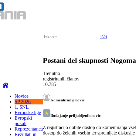
Išči
Postani del skupnosti Nogom
Trenutno
registriranih članov
10.785
Novice
Komentiranje novic
SP 2026
1. SNL
Evropske lige
Dodajanje priljubljenih novic
Evropski
pokali
Z registracijo dobite dostop do komentiranja vse
Reprezentanca
dostop do želenih vsebin ter spremljate diskusije
Rezultati in