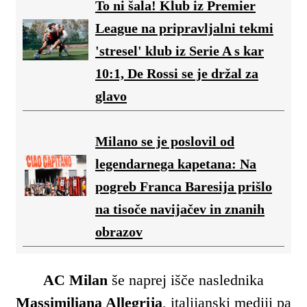
To ni šala! Klub iz Premier
League na pripravljalni tekmi
'stresel' klub iz Serie A s kar
10:1, De Rossi se je držal za
glavo
Milano se je poslovil od
legendarnega kapetana: Na
pogreb Franca Baresija prišlo
na tisoče navijačev in znanih
obrazov
AC Milan
še naprej išče naslednika
Massimiliana Allegrija
, italijanski mediji pa