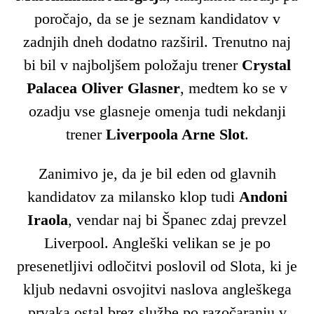
poročajo, da se je seznam kandidatov v
zadnjih dneh dodatno razširil. Trenutno naj
bi bil v najboljšem položaju trener
Crystal
Palacea Oliver Glasner
, medtem ko se v
ozadju vse glasneje omenja tudi nekdanji
trener
Liverpoola Arne Slot
.
Zanimivo je, da je bil eden od glavnih
kandidatov za milansko klop tudi
Andoni
Iraola
, vendar naj bi Španec zdaj prevzel
Liverpool. Angleški velikan se je po
presenetljivi odločitvi poslovil od Slota, ki je
kljub nedavni osvojitvi naslova angleškega
prvaka ostal brez službe po razočaranju v