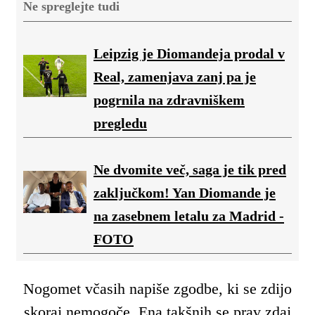
Ne spreglejte tudi
Leipzig je Diomandeja prodal v
Real, zamenjava zanj pa je
pogrnila na zdravniškem
pregledu
Ne dvomite več, saga je tik pred
zaključkom! Yan Diomande je
na zasebnem letalu za Madrid -
FOTO
Nogomet včasih napiše zgodbe, ki se zdijo
skoraj nemogoče. Ena takšnih se prav zdaj