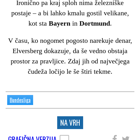
Ironično pa kraj sploh nima železniške
postaje – a bi lahko kmalu gostil velikane,
kot sta
Bayern
in
Dortmund
.
V času, ko nogomet pogosto narekuje denar,
Elversberg dokazuje, da še vedno obstaja
prostor za pravljice. Zdaj jih od največjega
čudeža ločijo le še štiri tekme.
Bundesliga
NA VRH
GRAFIČNA VERZIJA
SLEDITE NAM