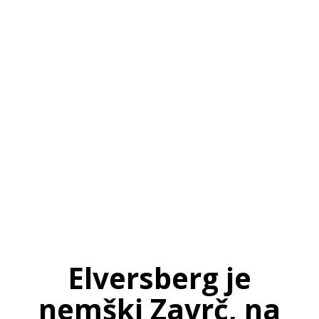
SI
|
RS
|
EN
Elversberg je
nemški Zavrč, na