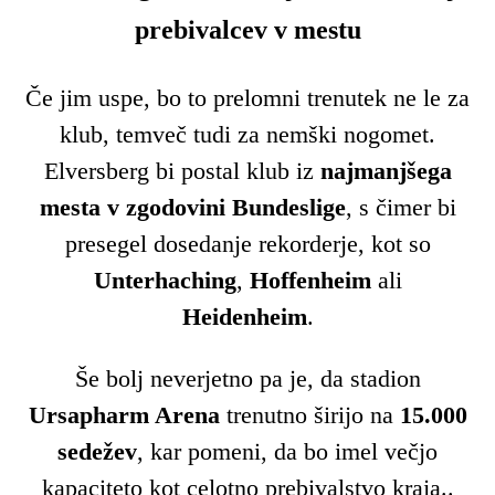
prebivalcev v mestu
Če jim uspe, bo to prelomni trenutek ne le za
klub, temveč tudi za nemški nogomet.
Elversberg bi postal klub iz
najmanjšega
mesta v zgodovini Bundeslige
, s čimer bi
presegel dosedanje rekorderje, kot so
Unterhaching
,
Hoffenheim
ali
Heidenheim
.
Še bolj neverjetno pa je, da stadion
Ursapharm Arena
trenutno širijo na
15.000
sedežev
, kar pomeni, da bo imel večjo
kapaciteto kot celotno prebivalstvo kraja..