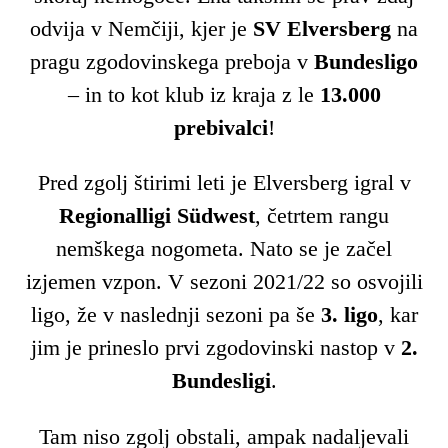
odvija v Nemčiji, kjer je
SV Elversberg
na
pragu zgodovinskega preboja v
Bundesligo
– in to kot klub iz kraja z le
13.000
prebivalci
!
Pred zgolj štirimi leti je Elversberg igral v
Regionalligi Südwest
, četrtem rangu
nemškega nogometa. Nato se je začel
izjemen vzpon. V sezoni 2021/22 so osvojili
ligo, že v naslednji sezoni pa še
3. ligo
, kar
jim je prineslo prvi zgodovinski nastop v
2.
Bundesligi
.
Tam niso zgolj obstali, ampak nadaljevali