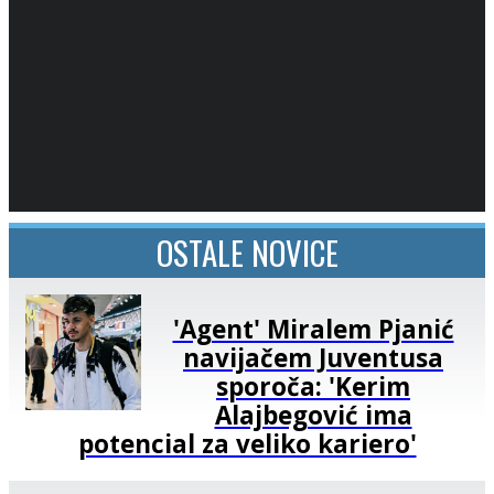
OSTALE NOVICE
'Agent' Miralem Pjanić
navijačem Juventusa
sporoča: 'Kerim
Alajbegović ima
potencial za veliko kariero'