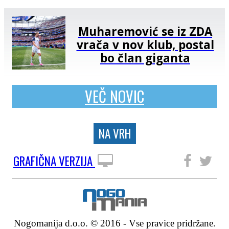
Muharemović se iz ZDA
vrača v nov klub, postal
bo član giganta
VEČ NOVIC
NA VRH
GRAFIČNA VERZIJA
SLEDITE NAM
Nogomanija d.o.o. © 2016 - Vse pravice pridržane.