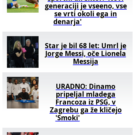
generaciji je vseeno, vse
se vrti okoli ega in
denarja'
Star je bil 68 let: Umrl je
Jorge Messi, oče Lionela
Messija
URADNO: Dinamo
pripeljal mladega
Francoza iz PSG, v
Zagrebu ga že kličejo
'Smoki'