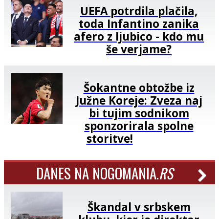
UEFA potrdila plačila,
toda Infantino zanika
afero z ljubico - kdo mu
še verjame?
Šokantne obtožbe iz
Južne Koreje: Zveza naj
bi tujim sodnikom
sponzorirala spolne
storitve!
DANES NA NOGOMANIA.
RS
Škandal v srbskem