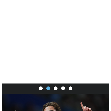
SI
|
RS
|
EN