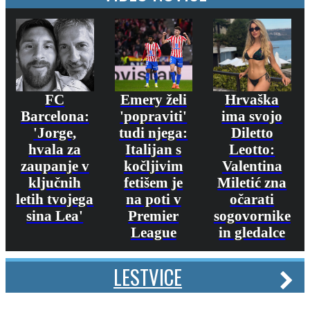
FC
Emery želi
Hrvaška
Barcelona:
'popraviti'
ima svojo
'Jorge,
tudi njega:
Diletto
hvala za
Italijan s
Leotto:
zaupanje v
kočljivim
Valentina
ključnih
fetišem je
Miletić zna
letih tvojega
na poti v
očarati
sina Lea'
Premier
sogovornike
League
in gledalce
LESTVICE