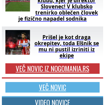
klubu, kjer je direktor
Slovenec! V klubsko
trenirko oblečen človek
je fizično napadel sodnika
Prišel je kot draga
okrepitev, toda Elšnik se
mu ni pustil izriniti iz
ekipe
VEČ NOVIC IZ NOGOMANIA.RS
VEČ NOVIC
VIDEO NOVICE