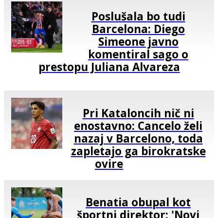
Poslušala bo tudi
Barcelona: Diego
Simeone javno
komentiral sago o
prestopu Juliana Alvareza
Pri Kataloncih nič ni
enostavno: Cancelo želi
nazaj v Barcelono, toda
zapletajo ga birokratske
ovire
Benatia obupal kot
športni direktor: 'Novi