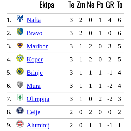
Ekipa
Te
Zm
Ne
Po
GR
To
1.
Nafta
3
2
0
1
4
6
2.
Bravo
3
2
0
1
0
6
3.
Maribor
3
1
2
0
3
5
4.
Koper
3
1
2
0
2
5
5.
Brinje
3
1
1
1
-1
4
6.
Mura
3
1
1
1
-2
4
7.
Olimpija
3
1
0
2
-2
3
8.
Celje
2
0
2
0
0
2
9.
Aluminij
2
0
1
1
-1
1